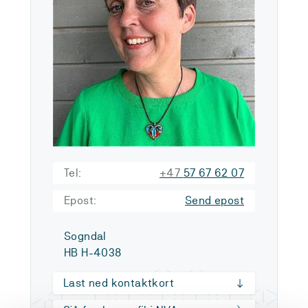
Tel:
+47
57 67 62 07
Epost:
Send epost
Sogndal
HB H-4038
Last ned kontaktkort