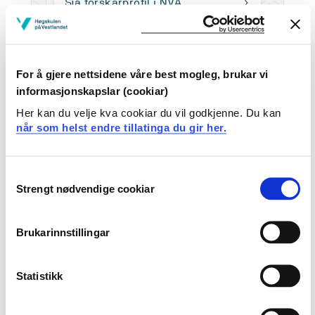
Sjå forskarprofil i NVA
Arbeids- og kompetanseområde
For å gjere nettsidene våre best mogleg, brukar vi
informasjonskapslar (cookiar)
Jeg holder til i 4. etasje i Høgskulebygget i Sogndal. Ta
gjerne kontakt om du ønsker råd og hjelp med:
Her kan du velje kva cookiar du vil godkjenne. Du kan
når som helst endre tillatinga du gir her.
Nasjonalt vitenarkiv
(nasjonal database for
registrering av FoU-aktivitet)
Publiseringsanalyser og bibliometri
Consent
Strengt nødvendige cookiar
Publisering
Selection
Skriftserien
EndNote
Brukarinnstillingar
Zotero
Litteratursøking
Statistikk
Jeg er kontaktbibliotekar for ansatte og studenter ved
Handelshøgskulen i Sogndal (Fakultet for teknologi,