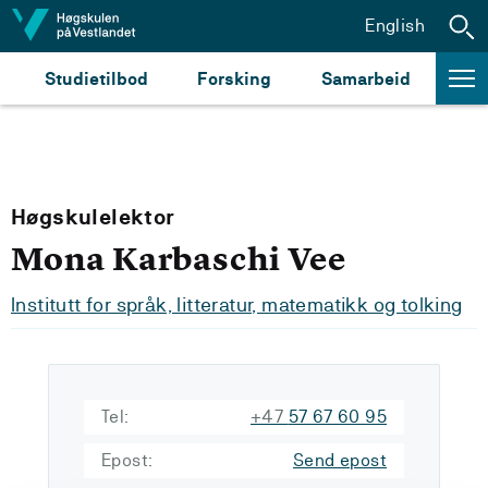
Hopp til innhald
English
Studietilbod
Forsking
Samarbeid
Høgskulelektor
Mona Karbaschi Vee
Institutt for språk, litteratur, matematikk og tolking
Tel:
+47
57 67 60 95
Epost:
Send epost