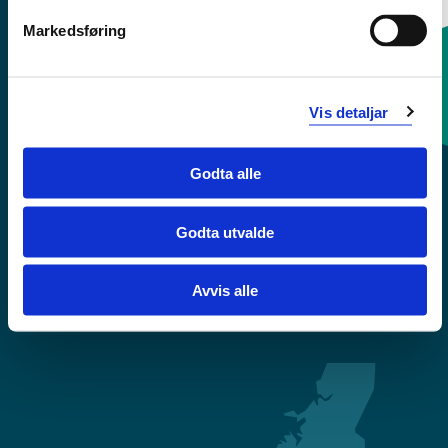
Markedsføring
Kontaktinfo og opningstider
Vis detaljar
Sentralbord: 55 58 58 00
Godta alle
Krise- og beredskapsnummer
Godta utvalde
Tilgjengelegheitserklæring
Avvis alle
Personvern