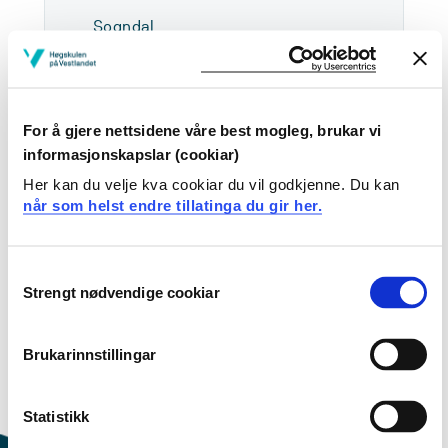
Sogndal
BRAGE B-U030
Last ned kontaktkort
For å gjere nettsidene våre best mogleg, brukar vi
Sjå forskarprofil i NVA
informasjonskapslar (cookiar)
Her kan du velje kva cookiar du vil godkjenne. Du kan
når som helst endre tillatinga du gir her.
Arbeids- og kompetanseområde
Underviser i
Consent
Strengt nødvendige cookiar
Selection
Matematikk
Naturfag
Brukarinnstillingar
Underviser i
Statistikk