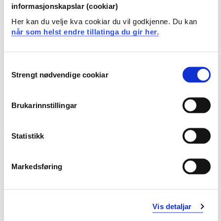
Sjå forskarprofil i NVA
informasjonskapslar (cookiar)
Her kan du velje kva cookiar du vil godkjenne. Du kan
når som helst endre tillatinga du gir her.
Arbeids- og kompetanseområde
Consent
Naturfagsundervisning, spesielt kjemi og
Strengt nødvendige cookiar
Selection
kontektsbasert undervisning
Problembasert læring og utforskende arbeidsmetoder
Lærerutdanning
Brukarinnstillingar
Feiloppfatninger i kjemifaget
Statistikk
Underviser i
Markedsføring
Naturfag lærerutdanning
Vis detaljar