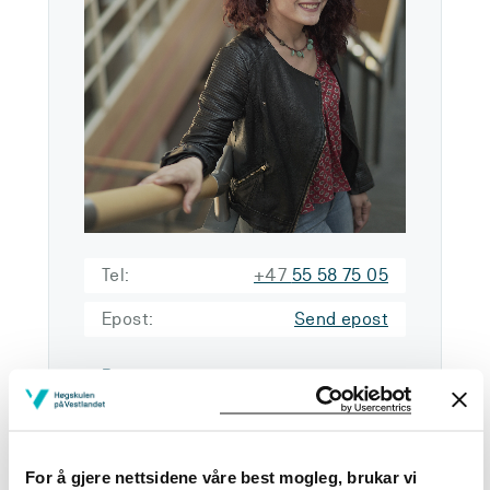
Tel:
+47
55 58 75 05
Epost:
Send epost
Bergen
KRONSTAD C208
Last ned kontaktkort
For å gjere nettsidene våre best mogleg, brukar vi