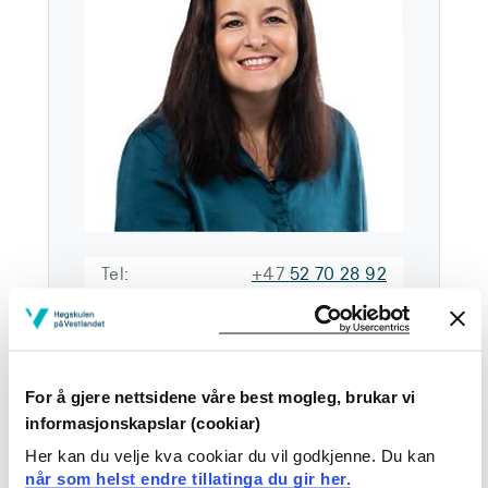
Tel:
+47
52 70 28 92
Epost:
Send epost
Haugesund
For å gjere nettsidene våre best mogleg, brukar vi
HGSD H-HOV3002
informasjonskapslar (cookiar)
Last ned kontaktkort
Her kan du velje kva cookiar du vil godkjenne. Du kan
når som helst endre tillatinga du gir her.