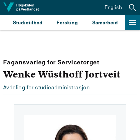
Hopp til innhald
English
Studietilbod
Forsking
Samarbeid
Fagansvarleg for Servicetorget
Wenke Wüsthoff Jortveit
Avdeling for studieadministrasjon