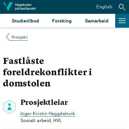
Hopp til innhald
English
Studietilbod
Forsking
Samarbeid
Prosjekt
Fastlåste
foreldrekonflikter i
domstolen
Prosjektleiar
Inger Kristin Heggdalsvik
Sosialt arbeid, HVL