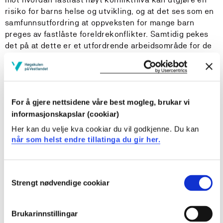
risiko for barns helse og utvikling, og at det ses som en
samfunnsutfordring at oppveksten for mange barn
preges av fastlåste foreldrekonflikter. Samtidig pekes
det på at dette er et utfordrende arbeidsområde for de
instansene som har ansvar for å hjelpe barn og foreldre
i disse familiene (Heggdalsvik et al., 2022; Jevne &
Ulvik, 2012; Sudland, 2020). Oppmerksomhet har også i
økt grad blitt rettet mot forståelse og vurderinger i
For å gjere nettsidene våre best mogleg, brukar vi
grenseoppgangen mellom hva som kan forstås som
høykonflikt og hva som kan forstås som vold i nære
informasjonskapslar (cookiar)
relasjoner. Dette er også et svært aktuelt tema ved
Her kan du velje kva cookiar du vil godkjenne. Du kan
vurderinger av barnets beste og deretter for
når som helst endre tillatinga du gir her.
iverksetting av tiltak både overfor barn og foreldre
(Bredal & Stefansen, 2022; Heggdalsvik & Samsonsen,
2024; Samsonsen et al., 2024)
Consent
Strengt nødvendige cookiar
Selection
I følge evalueringsstudien ”Domstolsbehandling av
foreldretvistsaker ” (Oxford Research, 2016) utgjør
Brukarinnstillingar
foreldretvistsaker en relativt stor andel av sakene i