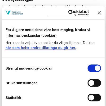
Institutt for kunstfag, Høgskulen på Vestlandet
Prosjektperiode
Januar 2012 - Desember 2012
For å gjere nettsidene våre best mogleg, brukar vi
Finansieringskjelder
informasjonskapslar (cookiar)
HIB
Her kan du velje kva cookiar du vil godkjenne. Du kan
når som helst endre tillatinga du gir her.
OTHER
Consent
Prosjektsamandrag
Strengt nødvendige cookiar
Selection
Prosjektet er et samarbeid med fagavdelingen for
barnehage i Bergen kommune, to kunstnere, fem
Brukarinnstillingar
barnehager, forskere fra Høgskolen i Bergen og en
masterstudent i musikkpedagogikk.
Statistikk
Metode