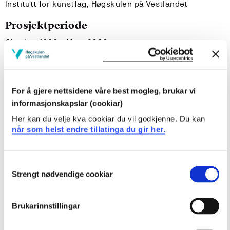
Institutt for kunstfag, Høgskulen på Vestlandet
Prosjektperiode
Oktober 1998 - Mars 2000
Prosjektsamandrag
For å gjere nettsidene våre best mogleg, brukar vi
"TIU i fokus" blir den første nordiske TIU-konferansenen
informasjonskapslar (cookiar)
og skal arrangeres ved dramaseksjonen, Høgskolen i
Her kan du velje kva cookiar du vil godkjenne. Du kan
Bergen fra 17. til 21.mars 2000. Konferansen har et tre
når som helst endre tillatinga du gir her.
dagers "Etterspill" -der TIU-kompanier turnér i
Bergensskolen. Betegnelsen TIU er forkortelse for
teater-i-undervisningen og representerer en egen
Consent
teatersjanger. Prosjektet søker å styrke fagmiljøet i
Strengt nødvendige cookiar
Selection
norden gjennom nettverksbygging og å videreutvikle
TIU-sjangeren. Det endelige målet er å gi barn og unge
Brukarinnstillingar
TIU-forestillinger av høy kvalitet; der kunstformen, det
tematiske innholdet og deltakernes egne aktive bidrag