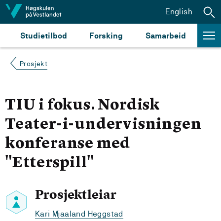
Hopp til innhald
English
Studietilbod
Forsking
Samarbeid
Prosjekt
TIU i fokus. Nordisk
Teater-i-undervisningen
konferanse med
"Etterspill"
Prosjektleiar
Kari Mjaaland Heggstad