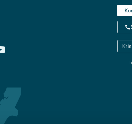
Ko
Kri
T