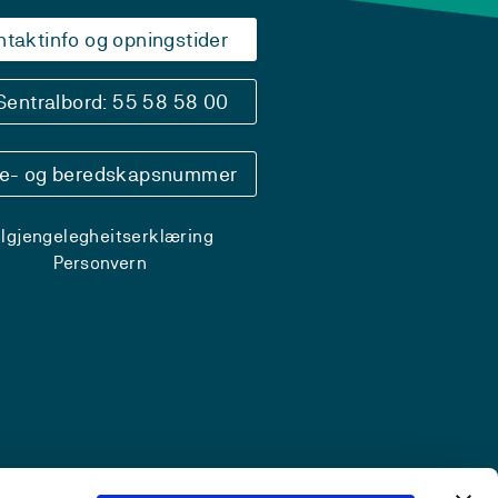
ntaktinfo og opningstider
Sentralbord: 55 58 58 00
se- og beredskapsnummer
ilgjengelegheitserklæring
Personvern