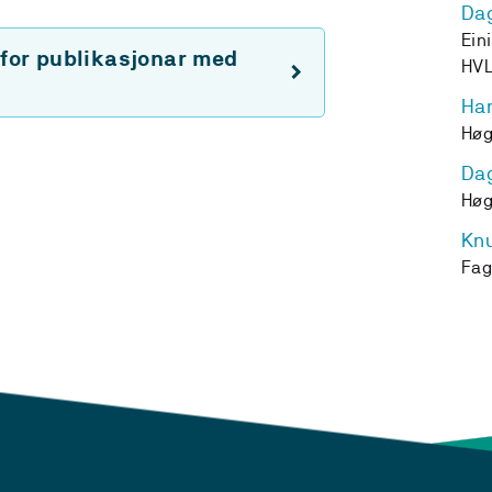
Dag
Ein
 for publikasjonar med
HV
Har
Høg
Da
Høg
Knu
Fag