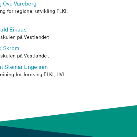
 Ove Vareberg
ing for regional utvikling FLKI,
L
ald Eikaas
skulen på Vestlandet
g Skram
skulen på Vestlandet
t Steinar Engelsen
eining for forsking FLKI, HVL