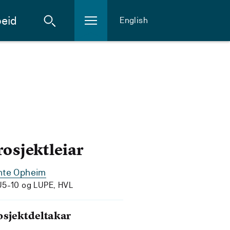
eid
English
rosjektleiar
nte Opheim
5-10 og LUPE, HVL
osjektdeltakar