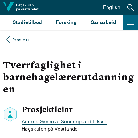
Hopp til innhald
English
Studietilbod
Forsking
Samarbeid
Prosjekt
Tverrfaglighet i
barnehagelærerutdanning
en
Prosjektleiar
Andrea Synnøve Søndergaard Eikset
Høgskulen på Vestlandet