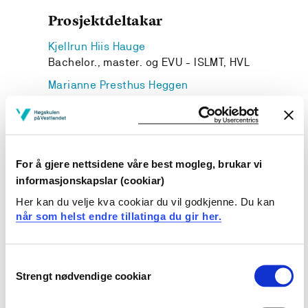
Prosjektdeltakar
Kjellrun Hiis Hauge
Bachelor., master. og EVU - ISLMT, HVL
Marianne Presthus Heggen
Nasjonalt oppdrag og EVU FLKI, HVL
For å gjere nettsidene våre best mogleg, brukar vi
informasjonskapslar (cookiar)
Prosjekteigar
Her kan du velje kva cookiar du vil godkjenne. Du kan
Høgskulen på Vestlandet
når som helst endre tillatinga du gir her.
Prosjektperiode
Februar 2015 - Februar 2018
Consent
Strengt nødvendige cookiar
Selection