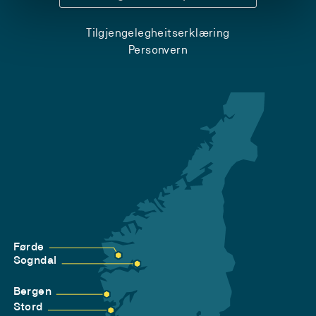
Tilgjengelegheitserklæring
Personvern
Førde
Sogndal
Bergen
Stord