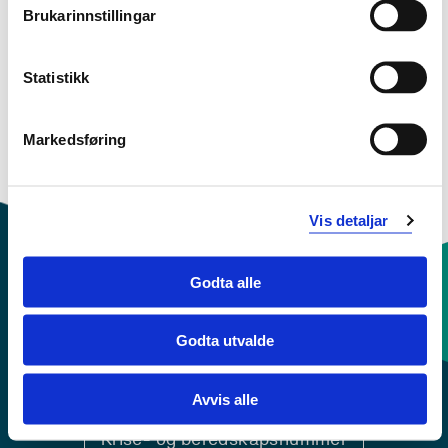
Brukarinnstillingar
Sjå prosjektside i NVA for
publikasjonar med meir
Statistikk
Markedsføring
Vis detaljar
Godta alle
Kontaktinfo og opningstider
Godta utvalde
Sentralbord: 55 58 58 00
Avvis alle
Krise- og beredskapsnummer