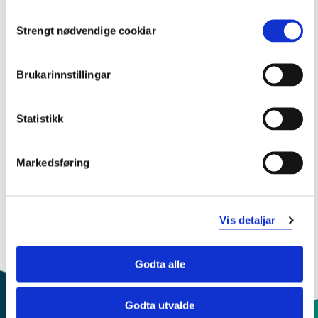
Innovasjonsprosjekt
Consent
Ph.d.-prosjekt
Strengt nødvendige cookiar
Selection
Prosjektperiode
Brukarinnstillingar
Mars 2018 - Januar 2023
Statistikk
Sjå prosjektside i NVA for
Markedsføring
publikasjonar med meir
Vis detaljar
Godta alle
Godta utvalde