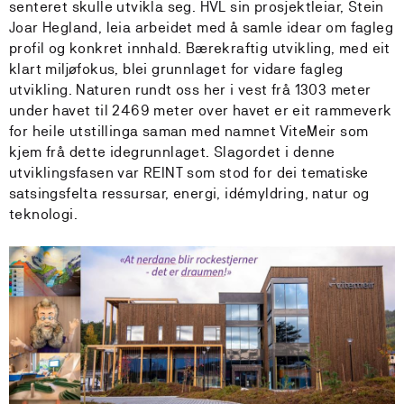
senteret skulle utvikla seg. HVL sin prosjektleiar, Stein
Joar Hegland, leia arbeidet med å samle idear om fagleg
profil og konkret innhald. Bærekraftig utvikling, med eit
klart miljøfokus, blei grunnlaget for vidare fagleg
utvikling. Naturen rundt oss her i vest frå 1303 meter
under havet til 2469 meter over havet er eit rammeverk
for heile utstillinga saman med namnet ViteMeir som
kjem frå dette idegrunnlaget. Slagordet i denne
utviklingsfasen var REINT som stod for dei tematiske
satsingsfelta ressursar, energi, idémyldring, natur og
teknologi.