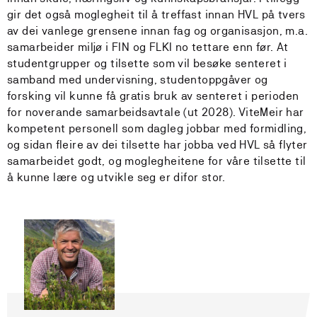
gir det også moglegheit til å treffast innan HVL på tvers
av dei vanlege grensene innan fag og organisasjon, m.a.
samarbeider miljø i FIN og FLKI no tettare enn før. At
studentgrupper og tilsette som vil besøke senteret i
samband med undervisning, studentoppgåver og
forsking vil kunne få gratis bruk av senteret i perioden
for noverande samarbeidsavtale (ut 2028). ViteMeir har
kompetent personell som dagleg jobbar med formidling,
og sidan fleire av dei tilsette har jobba ved HVL så flyter
samarbeidet godt, og moglegheitene for våre tilsette til
å kunne lære og utvikle seg er difor stor.