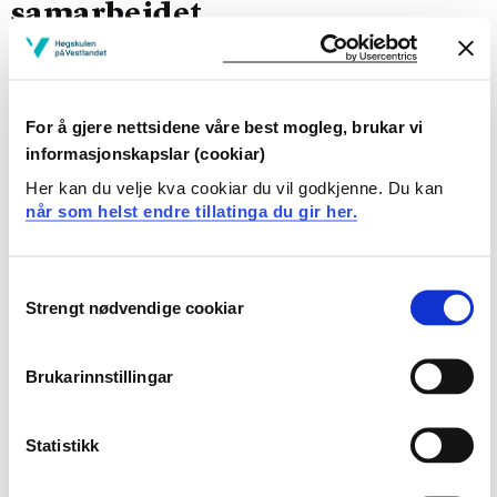
samarbeidet
Utviklinga av ViteMeir har vore eit samarbeidsprosjekt
mellom fleire aktørar innan næringsliv og
kunnskapsbransjen, der HVL har spelt ei sentral rolle.
For å gjere nettsidene våre best mogleg, brukar vi
Dette har hatt gitt fleire positive effektar for HVL.
informasjonskapslar (cookiar)
Her kan du velje kva cookiar du vil godkjenne. Du kan
Den faglege profilen til ViteMeir
når som helst endre tillatinga du gir her.
reflekterer ei breidde av
aktivitetane ved HVL
.
Consent
Strengt nødvendige cookiar
Fagmiljø som forskar og undervisar i idrett og fysisk
Selection
aktivitet, geologi, fornybar energi, økologi og berekraft,
matematikk i lærarutdanninga mfl. har satt sin tydeleg
Brukarinnstillingar
spor gjennom både installasjonar og læringsprogram på
senteret.
Statistikk
Samarbeidet gir HVL-tilsette