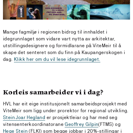
Mange fagmiljø i regionen bidrog til innhaldet i
idegrunnlaget som vidare vart nytta av arkitektar,
utstillingsdesignere og formidlarane på ViteMeir til å
skape det senteret som du finn på Kaupangerskogen i
dag.
Klikk her om du vil lese idegrunnlaget.
Korleis samarbeider vi i dag?
HVL har eit eige institusjonelt samarbeidsprosjekt med
ViteMeir som ligg under prorektor for regional utvikling.
Stein Joar Hegland
er prosjektleiar og har med seg
vitensenterkoordinatorane
Geoffrey Gilpin
(FTMS) og
Hege Stein
(FLKI) som begge jobbar i 20%-stillingar i