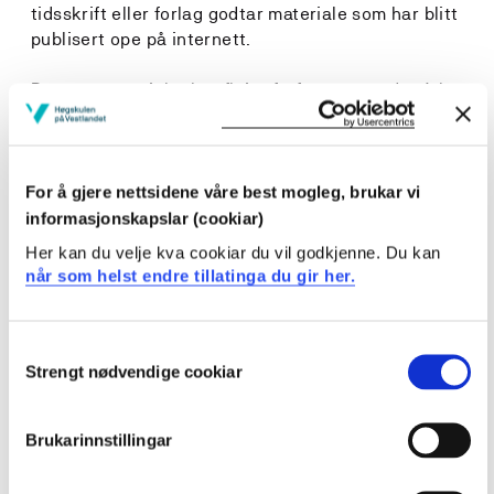
tidsskrift eller forlag godtar materiale som har blitt
publisert ope på internett.
Dersom materialet har fleire forfattarar, er du sjølv
ansvarleg for å innhente løyve frå medforfattarane.
Dersom forlag eller medforfattarar ikkje tillèt
publisering, vil materialet ikkje bli publisert.
For å gjere nettsidene våre best mogleg, brukar vi
Som forfattar garanterer du at dokumentet ikkje
informasjonskapslar (cookiar)
inneheld materiale som kan stride mot gjeldande
Her kan du velje kva cookiar du vil godkjenne. Du kan
norsk rett eller har koplingar til slikt materiale.
når som helst endre tillatinga du gir her.
Klausulerte oppgåver vert ikkje publiserte.
Consent
Anonymiserte oppgåver vert publiserte med fullt
Strengt nødvendige cookiar
Selection
namn.
Brukarinnstillingar
Høgskulen på Vestlandet skal: