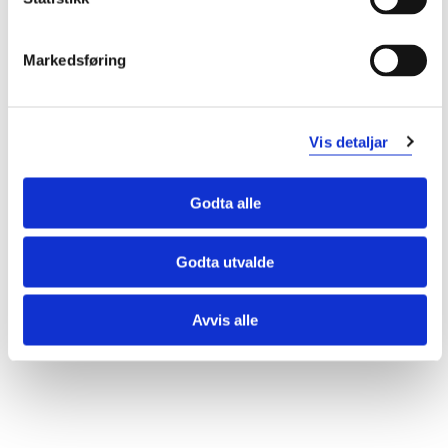
Rutine ved avbrote eller ikkje møtt i
praksis
Markedsføring
Oppbevaring av dokument på
praksisstaden knytt til
Vis detaljar
praksisgjennomføring for den
enkelte student
Godta alle
Godta utvalde
Avvis alle
Endra 21.05.26