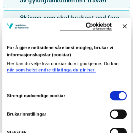
av gyldig/dokumentert fråvær
Skjema som skal brukast ved fare
for ikkje bestått praksis
Rutine ved fare for ikkje bestått
For å gjere nettsidene våre best mogleg, brukar vi
praksis - varsel
informasjonskapslar (cookiar)
Her kan du velje kva cookiar du vil godkjenne. Du kan
Rutine ved sluttvurdering ikkje
når som helst endre tillatinga du gir her.
bestått praksis
Consent
Konsekvensar av ikkje bestått
Strengt nødvendige cookiar
Selection
praksis
Brukarinnstillingar
Når kan praksis verte vurdert til
ikkje bestått utan varsel?
Statistikk