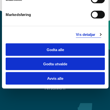
Markedsføring
Vis detaljar
Kontaktinfo og opningstider
Godta alle
Sentralbord: 55 58 58 00
Godta utvalde
Krise- og beredskapsnummer
Avvis alle
Tilgjengelegheitserklæring
Personvern