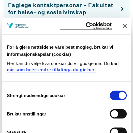
Faglege kontaktpersonar - Fakultet
for helse- og sosialvitskap
Faglege kontaktpersonar - Fakultet
for lærarutdanning, kultur og idrett
For å gjere nettsidene våre best mogleg, brukar vi
informasjonskapslar (cookiar)
Faglege kontaktpersonar - Fakultet
Her kan du velje kva cookiar du vil godkjenne. Du kan
for teknologi, miljø- og
når som helst endre tillatinga du gir her.
samfunnsvitskap
Consent
Strengt nødvendige cookiar
Selection
Endra 01.02.24
Brukarinnstillingar
Statistikk