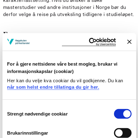
karakterfastsetting. Hvis du ønsker å søke
masterstudier ved andre institusjoner i Norge bør du
derfor velge å reise på utveksling tidligere i studieløpet.
Erasmus+
Dette er en Erasmus+ avtale. Som Erasmusstudent
deltar du i verdens største utvekslingsprogram og kan
studere på gode europeiske universiteter uten å betale
For å gjere nettsidene våre best mogleg, brukar vi
skolepenger. Gjennom Erasmus+ får du ekstra stipend
informasjonskapslar (cookiar)
som gir deg mer penger til å nyte oppholdet.
Les mer om
Her kan du velje kva cookiar du vil godkjenne. Du kan
hvordan du kan reise på Erasmus+ utveksling.
når som helst endre tillatinga du gir her.
Språk
Consent
Ordinært undervisningsspråk er dansk, men det tilbys
Strengt nødvendige cookiar
Selection
også enkelte moduler på engelsk. Det kreves ingen
spesiell språktest dersom du skal følge undervisning på
Brukarinnstillingar
dansk. For undervisning på engelsk er kravet C1. Alle