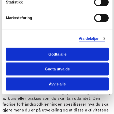
Statistikk
Du betaler ikke skolepenger ved denne institusjonen,
og får Erasmus+ stipend i tillegg til støtte fra
Lånekassen.
Markedsføring
Fra Lånekassen vil du få samme støtte som når du
studerer i Norge, i tillegg til reisestøtte. Du må betale
Vis detaljar
semesteravgift til HVL for å få lån og stipend frå
Lånekassen i utvekslingsperioden.
Godta alle
Faglig godkjenning
Godta utvalde
For å kunne søke om utveksling må du ha fått søknaden
din godkjent av studieprogrammet ditt ved det
Avvis alle
fakultetet du tilhører. En godkjent søknad innebærer
blant annet at du har fått en faglig forhåndsgodkjenning
av kurs eller praksis som du skal ta i utlandet. Den
faglige forhåndsgodkjenningen spesifiserer hva du skal
gjøre mens du er på utveksling og at disse aktivitetene