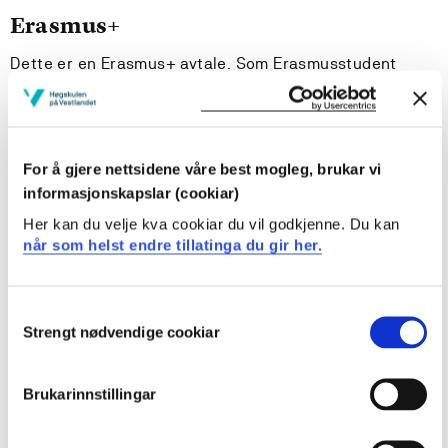
Erasmus+
Dette er en Erasmus+ avtale. Som Erasmusstudent
deltar du i verdens største utvekslingsprogram og kan
studere på gode europeiske universiteter uten å betale
skolepenger. Gjennom Erasmus+ får du ekstra stipend
som gir deg mer penger til å nyte oppholdet.
Les mer om
For å gjere nettsidene våre best mogleg, brukar vi
hvordan du kan reise på Erasmus+ utveksling.
informasjonskapslar (cookiar)
Her kan du velje kva cookiar du vil godkjenne. Du kan
Språk
når som helst endre tillatinga du gir her.
Undervisningsspråket er engelsk. Alle som reiser på
Erasmus+ utveksling må ta språktest på nettet før de
Consent
reiser. Internasjonalt kontor informerer deg mer i
Strengt nødvendige cookiar
Selection
forkant av testen.
Brukarinnstillingar
Studieavgift