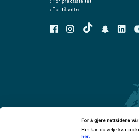
For praksisfeltet
For tilsette
For å gjere nettsidene vå
Her kan du velje kva cook
Førde
her.