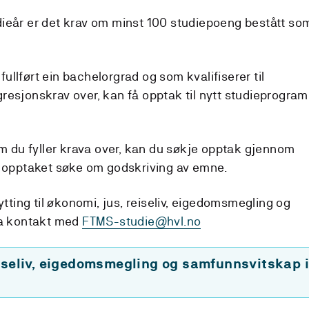
tudieår er det krav om minst 100 studiepoeng bestått som 
fullført ein bachelorgrad og som kvalifiserer til
gresjonskrav over, kan få opptak til nytt studieprogram
m du fyller krava over, kan du søkje opptak gjennom
 opptaket søke om godskriving av emne.
tting til økonomi, jus, reiseliv, eigedomsmegling og
ta kontakt med
FTMS-studie@hvl.no
iseliv, eigedomsmegling og samfunnsvitskap 