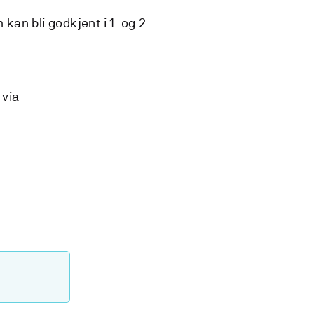
kan bli godkjent i 1. og 2.
 via
i