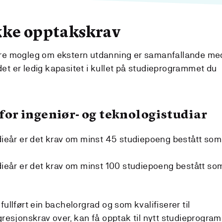
kke opptakskrav
rre mogleg om ekstern utdanning er samanfallande me
et er ledig kapasitet i kullet på studieprogrammet du
for ingeniør- og teknologistudiar
tudieår er det krav om minst 45 studiepoeng bestått som 
tudieår er det krav om minst 100 studiepoeng bestått som 
fullført ein bachelorgrad og som kvalifiserer til
gresjonskrav over, kan få opptak til nytt studieprogram