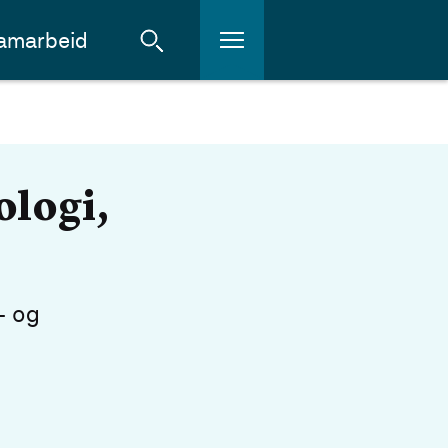
amarbeid
ologi,
- og