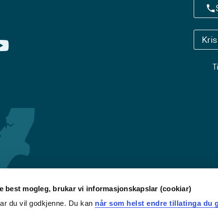
Kri
T
re best mogleg, brukar vi informasjonskapslar (cookiar)
iar du vil godkjenne. Du kan
når som helst endre tillatinga du g