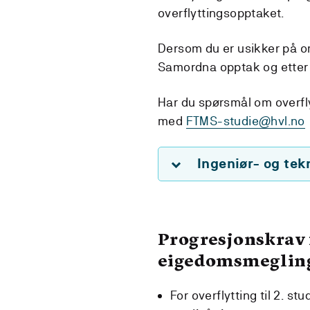
overflyttingsopptaket.
Dersom du er usikker på o
Samordna opptak og etter
Har du spørsmål om overfly
med
FTMS-studie@hvl.no
Ingeniør- og tek
Progresjonskrav f
eigedomsmegling
For overflytting til 2. s