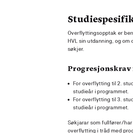
Studiespesifi
Overflyttingsopptak er be
HVL sin utdanning, og om d
søkjer.
Progresjonskrav 
For overflytting til 2. s
studieår i programmet.
For overflytting til 3. s
studieår i programmet.
Søkjarar som fullfører/har 
overflytting i tråd med pro