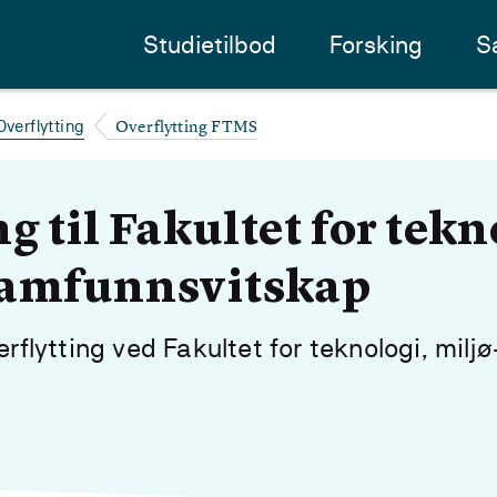
Studietilbod
Forsking
S
Overflytting FTMS
Overflytting
g til Fakultet for tekn
 samfunnsvitskap
erflytting ved Fakultet for teknologi, miljø