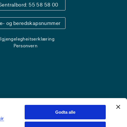
Sentralbord: 55 58 58 00
se- og beredskapsnummer
ilgjengelegheitserklæring
Personvern
Godta alle
ir