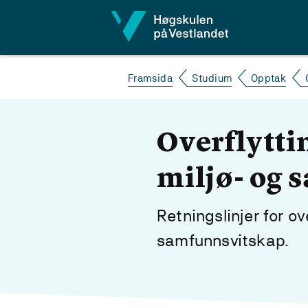
Hopp til innhald
Framsida
Studium
Opptak
Overflyttin
miljø- og
Retningslinjer for ov
samfunnsvitskap.