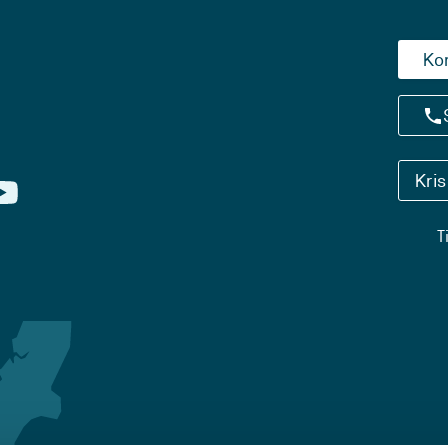
Ko
Kri
T