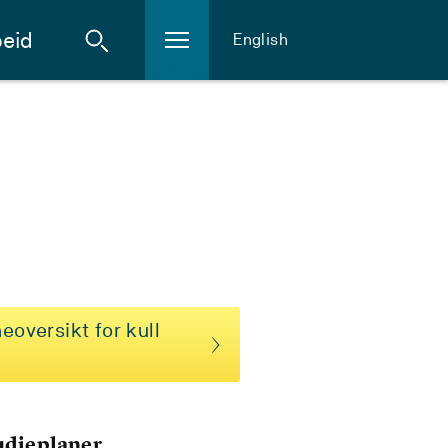
eid
English
eoversikt for kull
tudieplaner