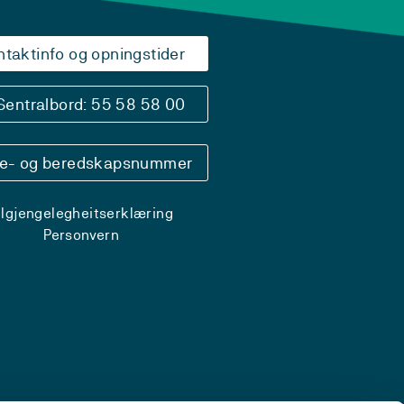
ntaktinfo og opningstider
Sentralbord: 55 58 58 00
se- og beredskapsnummer
ilgjengelegheitserklæring
Personvern