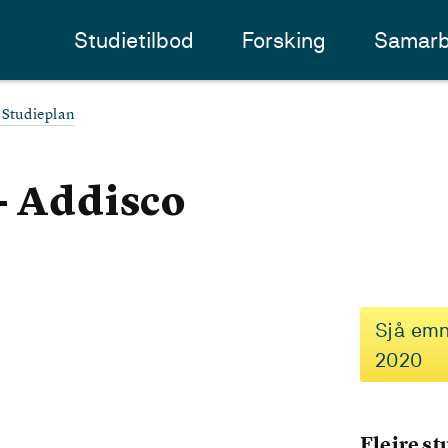
Studietilbod
Forsking
Samarb
Studieplan
- Addisco
Sjå emn
2020
Fleire s