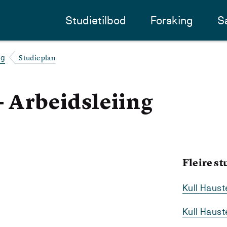
Studietilbod
Forsking
S
Studieplan
ng
- Arbeidsleiing
Fleire s
Kull Haus
Kull Haus