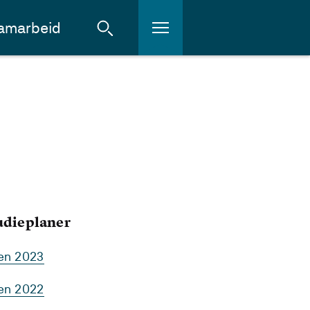
amarbeid
tudieplaner
ten 2023
ten 2022