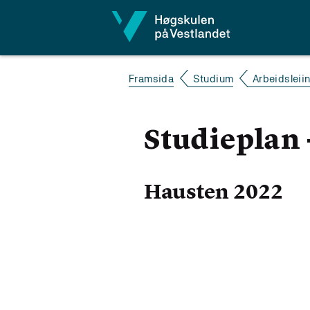
Hopp til innhald
Framsida
Studium
Arbeidsleii
Studieplan 
Hausten 2022