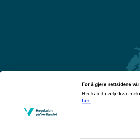
For å gjere nettsidene vå
Her kan du velje kva cook
Førde
her.
Sogndal
Bergen
Stord
Haugesund