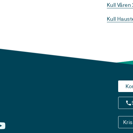
Kull Våren
Kull Haust
Ko
Kri