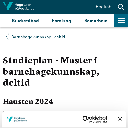
Hopp til innhald
English
Studietilbod
Forsking
Samarbeid
Barnehagekunnskap | deltid
Studieplan - Master i
barnehagekunnskap,
deltid
Hausten 2024
Fleire studieplaner
Kull Hausten 2025