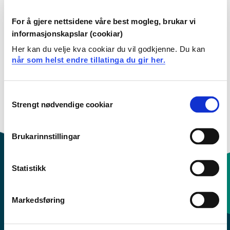
Kull Hausten 2024
For å gjere nettsidene våre best mogleg, brukar vi
informasjonskapslar (cookiar)
Kull Hausten 2023
Her kan du velje kva cookiar du vil godkjenne. Du kan
når som helst endre tillatinga du gir her.
Kull Hausten 2022
Kull Hausten 2021
Consent
Strengt nødvendige cookiar
Selection
Kull Hausten 2020
Brukarinnstillingar
Statistikk
Kontaktinfo og opningstider
Markedsføring
Sentralbord: 55 58 58 00