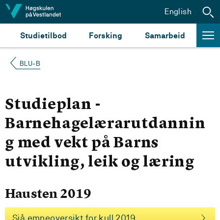
Hopp til innhald
English
Studietilbod
Forsking
Samarbeid
BLU-B
Studieplan -
Barnehagelærarutdannin
g med vekt på Barns
utvikling, leik og læring
Hausten 2019
Sjå emneoversikt for kull 2019