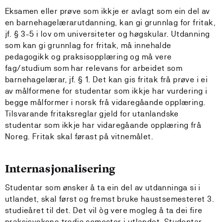
Eksamen eller prøve som ikkje er avlagt som ein del av
en barnehagelærarutdanning, kan gi grunnlag for fritak,
jf. § 3-5 i lov om universiteter og høgskular. Utdanning
som kan gi grunnlag for fritak, må innehalde
pedagogikk og praksisopplæring og må vere
fag/studium som har relevans for arbeidet som
barnehagelærar, jf. § 1. Det kan gis fritak frå prøve i ei
av målformene for studentar som ikkje har vurdering i
begge målformer i norsk frå vidaregåande opplæring.
Tilsvarande fritaksreglar gjeld for utanlandske
studentar som ikkje har vidaregåande opplæring frå
Noreg. Fritak skal førast på vitnemålet.
Internasjonalisering
Studentar som ønsker å ta ein del av utdanninga si i
utlandet, skal først og fremst bruke haustsemesteret 3.
studieåret til det. Det vil òg vere mogleg å ta dei fire
praksisvekene tredje semester i utlandet. Studentar