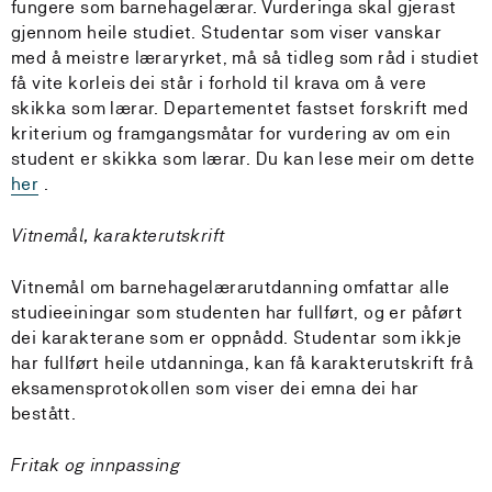
fungere som barnehagelærar. Vurderinga skal gjerast
gjennom heile studiet. Studentar som viser vanskar
med å meistre læraryrket, må så tidleg som råd i studiet
få vite korleis dei står i forhold til krava om å vere
skikka som lærar. Departementet fastset forskrift med
kriterium og framgangsmåtar for vurdering av om ein
student er skikka som lærar. Du kan lese meir om dette
her
.
Vitnemål, karakterutskrift
Vitnemål om barnehagelærarutdanning omfattar alle
studieeiningar som studenten har fullført, og er påført
dei karakterane som er oppnådd. Studentar som ikkje
har fullført heile utdanninga, kan få karakterutskrift frå
eksamensprotokollen som viser dei emna dei har
bestått.
Fritak og innpassing