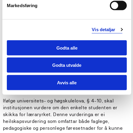
Markedsføring
Vurdering i praksis
Praksis vert vurdert med karakterane Bestått / Ikkje
Vis detaljar
bestått, og karakter vert gitt i kvart praksisemne.
Praksiskarakteren vert fastsett i eit samarbeid mellom
praksislærar, styrar profesjonsrettleiar og faglærarar.
Godta alle
Det er praksislærar som har eit overordna ansvar for å
setje praksiskarakteren. Dei ti dagane praksis i
Godta utvalde
fordjupingseininga vert vurdert som ei forprøve.
Vurdering av om ein student er skikka som
Avvis alle
barnehagelærar
Ifølge universitets- og høgskulelova, § 4-10, skal
institusjonen vurdere om den enkelte studenten er
skikka for læraryrket. Denne vurderinga er ei
heilskapsvurdering som omfattar både faglege,
pedagogiske og personlege føresetnader for å kunne