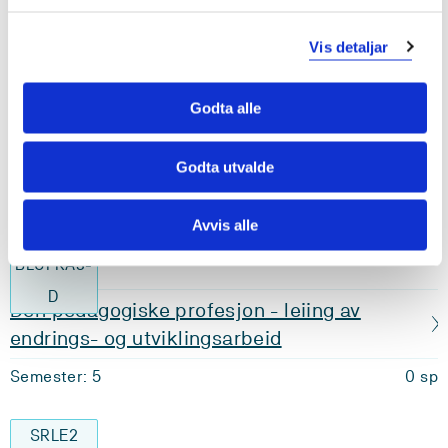
Samfunn, religion, livssyn og etikk 1
Vis detaljar
Semester: 3
20 sp
Godta alle
KKK1-D
Kunst, kultur og kreativitet 1
Godta utvalde
Semester: 4
20 sp
Avvis alle
BLUPRA3-
D
Den pedagogiske profesjon - leiing av
endrings- og utviklingsarbeid
Semester: 5
0 sp
SRLE2