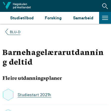
Hopp til innhald
Studietilbod
Forsking
Samarbeid
BLU-D
Barnehagelærarutdannin
g deltid
Fleire utdanningsplaner
Studiestart 2021h