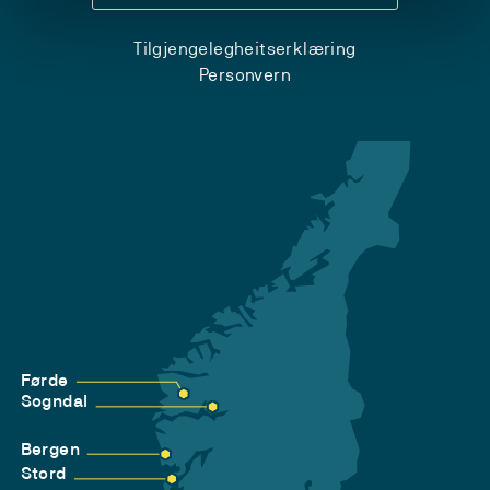
Tilgjengelegheitserklæring
Personvern
Førde
Sogndal
Bergen
Stord