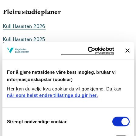
Fleire studieplaner
Kull Hausten 2026
Kull Hausten 2025
Kull Hausten 2024
Kull Hausten 2023
For å gjere nettsidene våre best mogleg, brukar vi
Kull Hausten 2022
informasjonskapslar (cookiar)
Her kan du velje kva cookiar du vil godkjenne. Du kan
Kull Hausten 2021
når som helst endre tillatinga du gir her.
Kull Hausten 2020
Consent
Kull Hausten 2019
Strengt nødvendige cookiar
Selection
Kull Hausten 2018