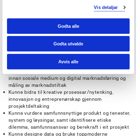
vurdere digitale teknologiars potensiale for
Vis detaljar
forretningsdrift og digital transformasjon
identifisere ei verksemds verdikonfigurasjon og
forretningsmodell
Godta alle
føreslå ein digital forretningsstrategi basert på ei
bedrifts omgivnader og interne ressursar og
digitaliseringstiltak for ei bedrift basert på strategien
Godta utvalde
identifisere eigenskapar ved ei verksemds
målgrupper/interessegrupper
Avvis alle
analysere og evaluere digitale strategiar og føreslå
ein strategi for digital marknadsføring, føreslå tiltak
innan sosiale medium og digital marknadsføring og
måling av marknadstiltak
Kunne bidra til kreative prosessar/nytenking,
innovasjon og entreprenørskap gjennom
prosjektdeltaking
Kunne vurdere samfunnsnyttige produkt og tenester,
system og løysingar, samt identifisere etiske
dilemma, samfunnsansvar og berekraft i eit prosjekt
Kunne designe data og bruke toppmoderne