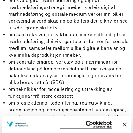
om kva digital marknadsføring og digital
marknadsføringsstrategi inneber, korleis digital
marknadsføring og sosiale medium verker inn på ei
verksemd si verdiskaping og korleis dette knyter seg
til «det grøne skiftet».
om særtrekk ved dei viktigaste verkemidla i digitale
marknadsføring, dei viktigaste plattformer for sosiale
medium, samspelet mellom ulike digitale kanalar og
kva innhaldsproduksjon inneber.
om sentrale omgrep, verktøy og tilnærmingar for
dataanalyse på komplekse datasett, motivasjonen
bak ulike dataanalysetilnærmingar og relevans for
ulike berekraftmål (SDG).
om teknikkar for modellering og uttrekking av
funksjonar frå store datasett
om prosjektleiing, todelt leiing, teamutvikling,
organisasjon og innovasjonssystemet, verdiskaping,
kreative prosessar, forretningsidear og berekraftige
forretningsmodellar og innovasjonsstrategiar i
eksisterande og nye verksemder.