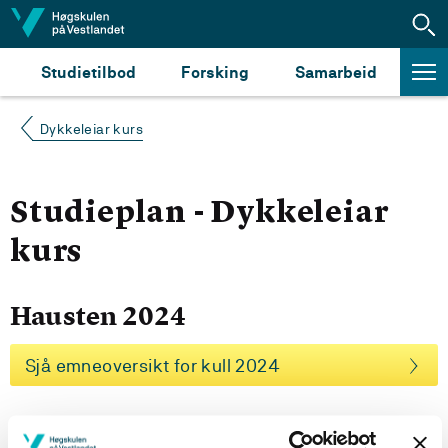
Hopp til innhald
Studietilbod
Forsking
Samarbeid
Dykkeleiar kurs
Studieplan - Dykkeleiar
kurs
Hausten 2024
Sjå emneoversikt for kull 2024
Fleire studieplaner