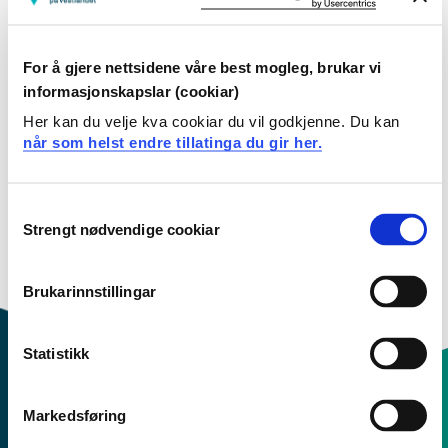
Kull Hausten 2026
For å gjere nettsidene våre best mogleg, brukar vi
Kull Hausten 2025
informasjonskapslar (cookiar)
Her kan du velje kva cookiar du vil godkjenne. Du kan
Kull Hausten 2024
når som helst endre tillatinga du gir her.
Kull Hausten 2023
Consent
Kull Hausten 2022
Strengt nødvendige cookiar
Selection
Kull Hausten 2021
Brukarinnstillingar
Statistikk
Markedsføring
Kontaktinfo og opningstider