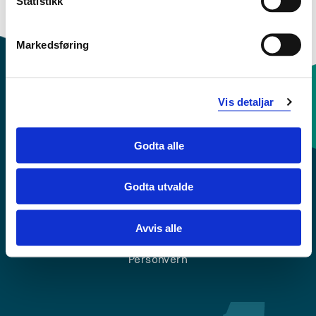
Statistikk
Oversikt
Markedsføring
Vis detaljar
Kontaktinfo og opningstider
Godta alle
Sentralbord: 55 58 58 00
Godta utvalde
Krise- og beredskapsnummer
Avvis alle
Tilgjengelegheitserklæring
Personvern