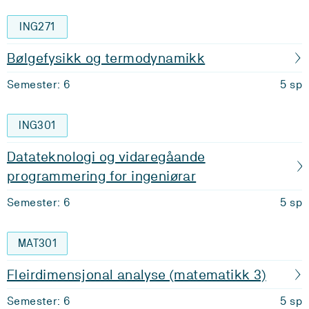
ING271
Bølgefysikk og termodynamikk
Semester: 6
5 sp
ING301
Datateknologi og vidaregåande
programmering for ingeniørar
Semester: 6
5 sp
MAT301
Fleirdimensjonal analyse (matematikk 3)
Semester: 6
5 sp