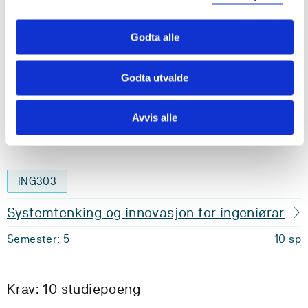
Vidaregåande programmering
Godta alle
Semester: 5
10 sp
Godta utvalde
ELE350
Bacheloroppgåve
Avvis alle
Semester: 5
20 sp
ING303
Systemtenking og innovasjon for ingeniørar
Semester: 5
10 sp
Krav: 10 studiepoeng