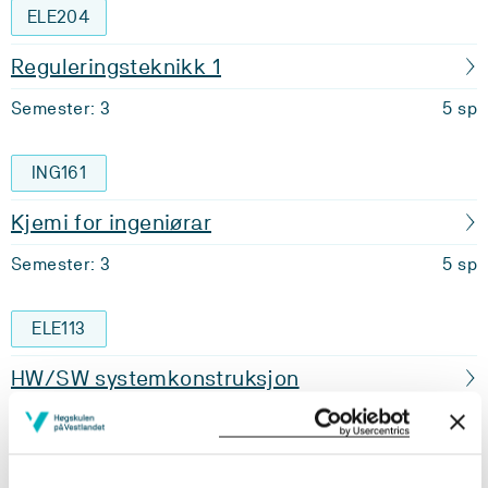
ELE204
Reguleringsteknikk 1
Semester: 3
5 sp
ING161
Kjemi for ingeniørar
Semester: 3
5 sp
ELE113
HW/SW systemkonstruksjon
Semester: 4
10 sp
ELE125