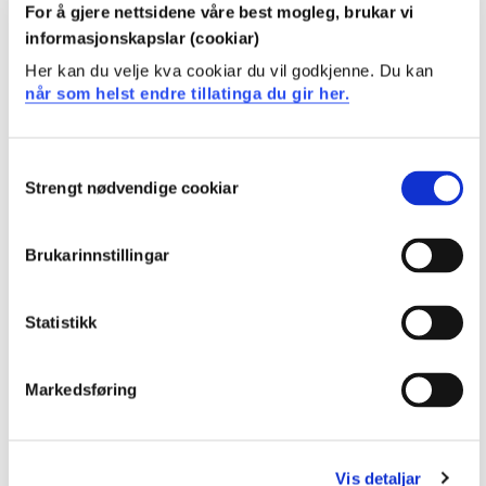
For å gjere nettsidene våre best mogleg, brukar vi
informasjonskapslar (cookiar)
Audioforsterkarar
Her kan du velje kva cookiar du vil godkjenne. Du kan
Semester: 4
10 sp
når som helst endre tillatinga du gir her.
ELE217
Consent
Strengt nødvendige cookiar
Selection
Signalbehandling
Semester: 4
10 sp
Brukarinnstillingar
ELE161
Statistikk
Statistikk og måleteknikk
Markedsføring
Semester: 5
10 sp
ELE205
Vis detaljar