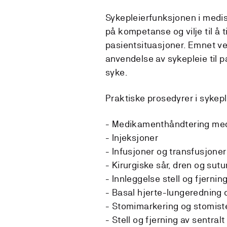
Sykepleierfunksjonen i medis
på kompetanse og vilje til å ti
pasientsituasjoner. Emnet ve
anvendelse av sykepleie til p
syke.
Praktiske prosedyrer i sykeple
- Medikamenthåndtering med
- Injeksjoner
- Infusjoner og transfusjoner
- Kirurgiske sår, dren og sut
- Innleggelse stell og fjerni
- Basal hjerte-lungeredning 
- Stomimarkering og stomiste
- Stell og fjerning av sentral