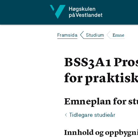
Hopp til innhald
Emne
Framsida
Studium
BSS3A1 Pros
for praktisk
Emneplan for st
Tidlegare studieår
Innhold og oppbygn