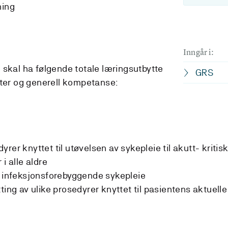
ning
Inngår i:
 skal ha følgende totale læringsutbytte
GRS
eter og generell kompetanse:
rer knyttet til utøvelsen av sykepleie til akutt- kritis
i alle aldre
g infeksjonsforebyggende sykepleie
ting av ulike prosedyrer knyttet til pasientens aktuelle