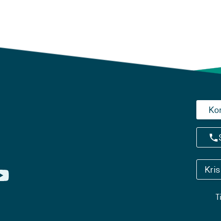
Ko
Kri
T