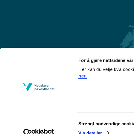
For å gjere nettsidene vå
Her kan du velje kva cook
Førde
her.
Sogndal
Bergen
Stord
Haugesund
Consent
Strengt nødvendige cooki
Selection
Vis detaljar