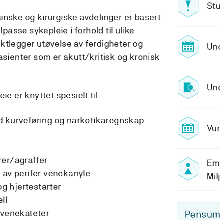
Stu
inske og kirurgiske avdelinger er basert
lpasse sykepleie i forhold til ulike
ktlegger utøvelse av ferdigheter og
Un
asienter som er akutt/kritisk og kronisk
Und
ie er knyttet spesielt til:
 kurveføring og narkotikaregnskap
Vur
urer/agraffer
Emn
ng av perifer venekanyle
Mil
og hjertestarter
ll
t venekateter
Pensum-