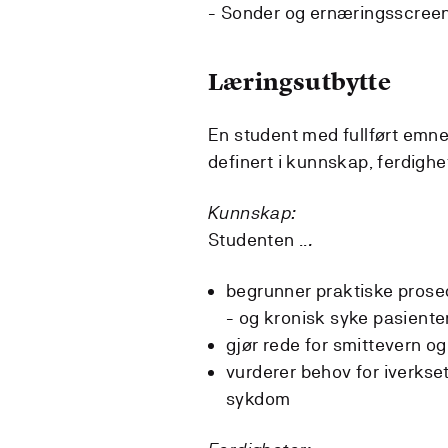
- Sonder og ernæringsscree
Læringsutbytte
En student med fullført emne
definert i kunnskap, ferdigh
Kunnskap:
Studenten ..
.
begrunner praktiske prosedy
- og kronisk syke pasienter 
gjør rede for smittevern o
vurderer behov for iverkset
sykdom