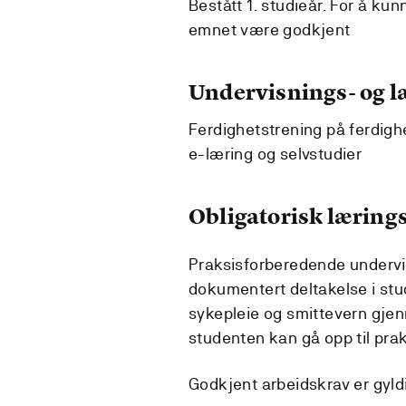
Bestått 1. studieår. For å ku
emnet være godkjent
Undervisnings- og 
Ferdighetstrening på ferdighe
e-læring og selvstudier
Obligatorisk lærings
Praksisforberedende undervis
dokumentert deltakelse i stu
sykepleie og smittevern gje
studenten kan gå opp til pra
Godkjent arbeidskrav er gyld