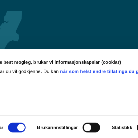
re best mogleg, brukar vi informasjonskapslar (cookiar)
iar du vil godkjenne. Du kan
når som helst endre tillatinga du g
ar
Brukarinnstillingar
Statistikk