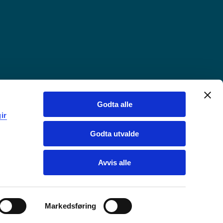
Godta alle
ir
Godta utvalde
Avvis alle
Markedsføring
Chat