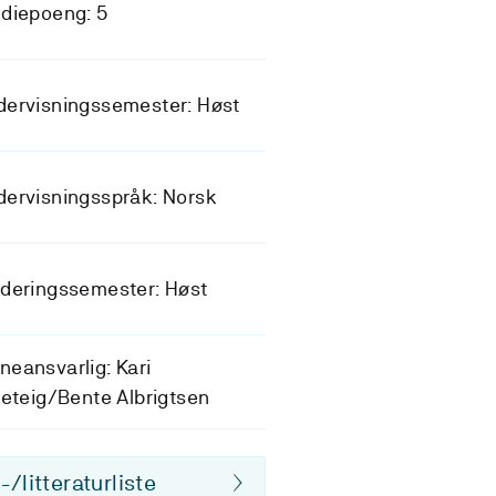
diepoeng: 5
dervisningssemester: Høst
ervisningsspråk: Norsk
deringssemester: Høst
eansvarlig: Kari
jeteig/Bente Albrigtsen
/litteraturliste