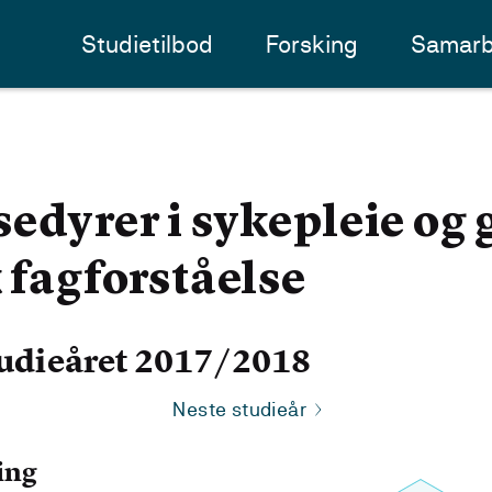
Studietilbod
Forsking
Samarb
edyrer i sykepleie og
 fagforståelse
udieåret 2017/2018
Neste studieår
ing