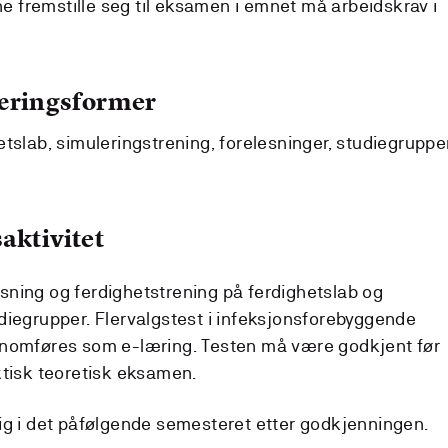
nne fremstille seg til eksamen i emnet må arbeidskrav i
læringsformer
tslab, simuleringstrening, forelesninger, studiegrupper
aktivitet
ning og ferdighetstrening på ferdighetslab og
diegrupper. Flervalgstest i infeksjonsforebyggende
nnomføres som e-læring. Testen må være godkjent før
ktisk teoretisk eksamen.
ig i det påfølgende semesteret etter godkjenningen.