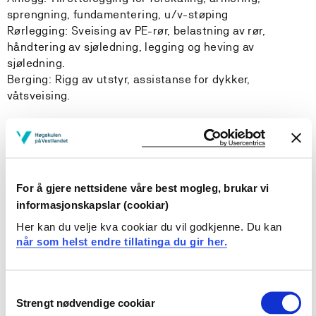
sprengning, fundamentering, u/v-støping
Rørlegging: Sveising av PE-rør, belastning av rør,
håndtering av sjøledning, legging og heving av
sjøledning.
Berging: Rigg av utstyr, assistanse for dykker,
våtsveising.
Bestått utdanning tilfredsstiller arbeidstilsynets krav til
grunnleggende fagopplæring.
Læringsutbytte
For å gjere nettsidene våre best mogleg, brukar vi
informasjonskapslar (cookiar)
Etter å ha bestått dette emnet skal kandidaten:
Her kan du velje kva cookiar du vil godkjenne. Du kan
når som helst endre tillatinga du gir her.
ha gode kunnskaper om prinsippene for sikker
dykking med tung hjelm, inkludert alle typer
Consent
prosedyrer for denne typen dykking, samt ha
Strengt nødvendige cookiar
Selection
kunnskaper om hva årlig kontroll av slikt utstyr