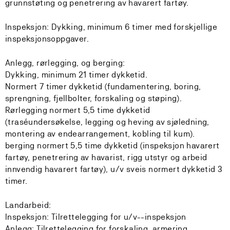
grunnstøting og penetrering av havarert fartøy.
Inspeksjon: Dykking, minimum 6 timer med forskjellige
inspeksjonsoppgaver.
Anlegg, rørlegging, og berging:
Dykking, minimum 21 timer dykketid.
Normert 7 timer dykketid (fundamentering, boring,
sprengning, fjellbolter, forskaling og støping).
Rørlegging normert 5,5 time dykketid
(traséundersøkelse, legging og heving av sjøledning,
montering av endearrangement, kobling til kum).
berging normert 5,5 time dykketid (inspeksjon havarert
fartøy, penetrering av havarist, rigg utstyr og arbeid
innvendig havarert fartøy), u/v sveis normert dykketid 3
timer.
Landarbeid:
Inspeksjon: Tilrettelegging for u/v--inspeksjon
Anlegg: Tilrettelegging for forskaling, armering,