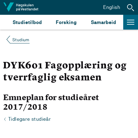
Hopp til innhald
English
Studietilbod
Forsking
Samarbeid
Studium
DYK601 Fagopplæring og
tverrfaglig eksamen
Emneplan for studieåret
2017/2018
Tidlegare studieår