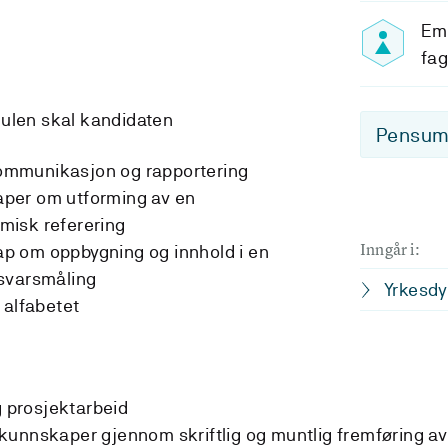
Emn
fa
dulen skal kandidaten
Pensum-
mmunikasjon og rapportering
per om utforming av en
misk referering
Inngår i:
p om oppbygning og innhold i en
svarsmåling
Yrkesd
 alfabetet
g prosjektarbeid
kunnskaper gjennom skriftlig og muntlig fremføring av