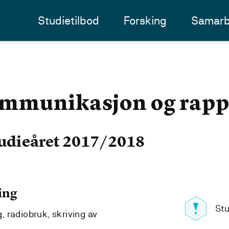
Studietilbod
Forsking
Samarb
munikasjon og rapp
udieåret 2017/2018
ing
Stu
 radiobruk, skriving av