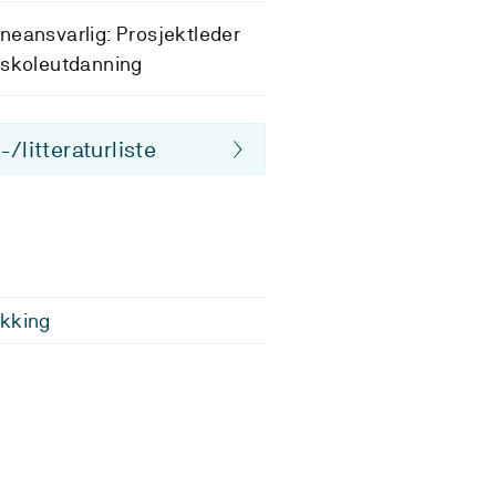
eansvarlig: Prosjektleder
gskoleutdanning
/litteraturliste
ykking