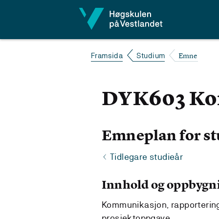
Hopp til innhald
Emne
Framsida
Studium
DYK603 Kom
Emneplan for st
Tidlegare studieår
Innhold og oppbygn
Kommunikasjon, rapportering,
prosjektoppgave