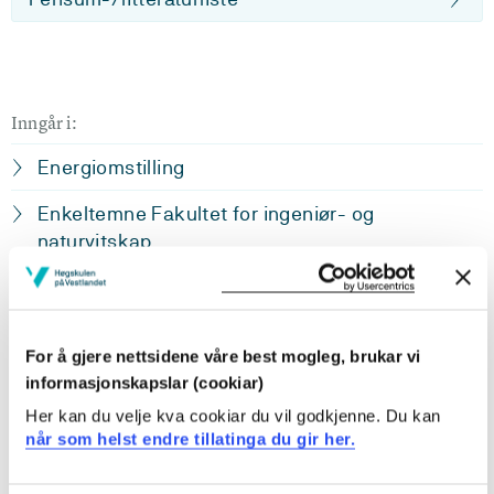
Inngår i:
Energiomstilling
Enkeltemne Fakultet for ingeniør- og
naturvitskap
Innhald og oppbygging
For å gjere nettsidene våre best mogleg, brukar vi
Kurset følger oppbygginga i Croft and Davison (2015)
informasjonskapslar (cookiar)
Her kan du velje kva cookiar du vil godkjenne. Du kan
når som helst endre tillatinga du gir her.
Læringsutbytte