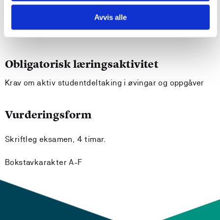
Undervisnings- og læringsformer
Avvis alle
Førelesingar, øvingar.
Obligatorisk læringsaktivitet
Krav om aktiv studentdeltaking i øvingar og oppgåver
Vurderingsform
Skriftleg eksamen, 4 timar.
Bokstavkarakter A-F