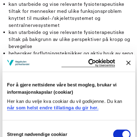
kan utarbeide og vise relevante fysioterapeutiske
tiltak for mennesker med ulike funksjonsproblem
knyttet til muskel-/skjelettsystemet og
sentralnervesystemet
kan utarbeide og vise relevante fysioterapeutiske
tiltak på bakgrunn av ulike perspektiver på kropp og
bevegelse
behersker forflytningsteknikker og aktiv bruk av seng
kan søke og vurdere forskningslitteratur knyttet til
ulike fysioterapeutiske tiltak
Generell kompetanse
:
For å gjere nettsidene våre best mogleg, brukar vi
Studenten...
informasjonskapslar (cookiar)
Her kan du velje kva cookiar du vil godkjenne. Du kan
har innsikt i ICF som modell for journalskriving og
når som helst endre tillatinga du gir her.
utforming av funksjonsdiagnoser
kjenner til habilitering/rehabilitering og retten til
individuell plan i arbeid med pasienter/brukere med
Consent
sammensatte behov
Strengt nødvendige cookiar
Selection