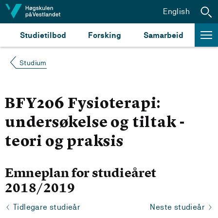
Hopp til innhald
English
Studietilbod
Forsking
Samarbeid
Studium
BFY206 Fysioterapi:
undersøkelse og tiltak -
teori og praksis
Emneplan for studieåret
2018/2019
Tidlegare studieår
Neste studieår