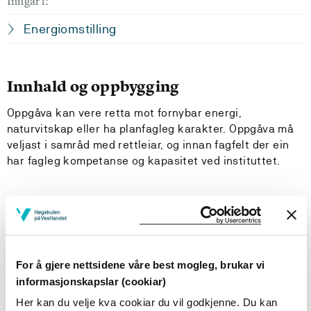
Inngår i:
Energiomstilling
Innhald og oppbygging
Oppgåva kan vere retta mot fornybar energi,
naturvitskap eller ha planfagleg karakter. Oppgåva må
veljast i samråd med rettleiar, og innan fagfelt der ein
har fagleg kompetanse og kapasitet ved instituttet.
Læringsutbytte
Studenten skal kjenne til de viktigaste fasane i
gjennomføring av et sjølvstendig prosjektarbeid
For å gjere nettsidene våre best mogleg, brukar vi
Studenten skal ha kunnskap om kva som
informasjonskapslar (cookiar)
kjenneteiknar ei vitskapleg kjelde
Her kan du velje kva cookiar du vil godkjenne. Du kan