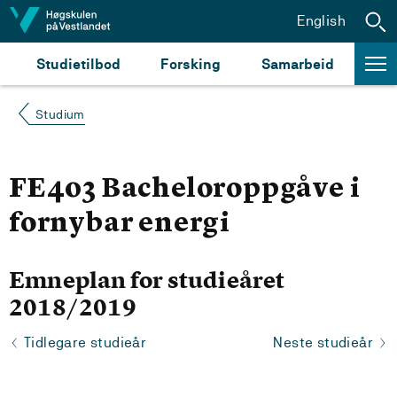
Hopp til innhald
English
Studietilbod
Forsking
Samarbeid
Studium
FE403 Bacheloroppgåve i
fornybar energi
Emneplan for studieåret
2018/2019
Tidlegare studieår
Neste studieår