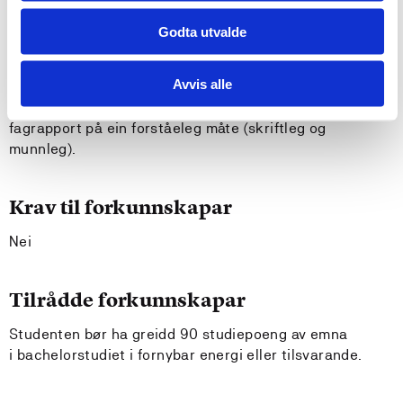
definere problemstilling og målsetting, gjere greie for
metodar, finne fram til og bruke litteratur og kjelder på
Godta utvalde
ein korrekt måte, inkludert kjeldekritikk, og er i stand til
å gi ei balansert framstilling av temaet. Kandidaten veit
Avvis alle
korleis ein fagrapport skal byggast opp og
presenterast, og kan formidle hovudtrekka i ein
fagrapport på ein forståeleg måte (skriftleg og
munnleg).
Krav til forkunnskapar
Nei
Tilrådde forkunnskapar
Studenten bør ha greidd 90 studiepoeng av emna
i bachelorstudiet i fornybar energi eller tilsvarande.