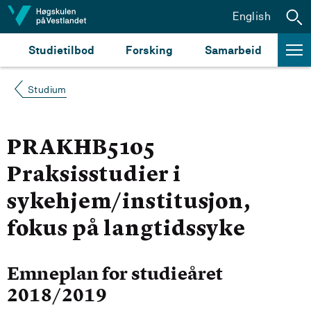
Hopp til innhald
English
Studietilbod
Forsking
Samarbeid
Studium
PRAKHB5105
Praksisstudier i
sykehjem/institusjon,
fokus på langtidssyke
Emneplan for studieåret
2018/2019