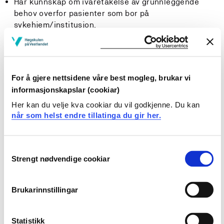
Har kunnskap om ivaretakelse av grunnleggende
behov overfor pasienter som bor på
sykehjem/institusjon.
Har kunnskap om å tilrettelegge for et terapeutisk
miljø, inklusiv fysiske omgivelser, trivselskapende
faktorer og aktivitet.
Har kunnskap om relevante kommunikasjonsformer,
For å gjere nettsidene våre best mogleg, brukar vi
spesielt kommunikasjon som fremmer
informasjonskapslar (cookiar)
brukermedvirkning og samhandling med pasienter og
Her kan du velje kva cookiar du vil godkjenne. Du kan
deres pårørende.
når som helst endre tillatinga du gir her.
Har kunnskap om informasjon, veiledning og
undervisning som er relevant for pasienten og
pårørende.
Consent
Har kunnskap om sykepleieprosessen som metode i
Strengt nødvendige cookiar
Selection
utøving av sykepleie til pasienter som bor på
sykehjem/institusjon.
Har kunnskap om relevante sykdommer og
Brukarinnstillingar
funksjonshemminger, behandling, rehabilitering og
aktuell sykepleie.
Har kunnskap om palliativ sykepleie og lindrende
Statistikk