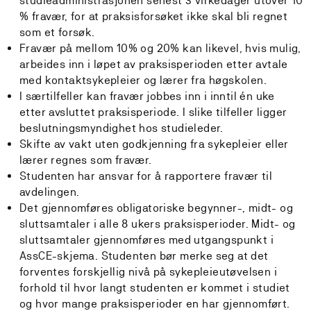
studieadministrasjonen senest 3 virkedager utover 10
% fravær, for at praksisforsøket ikke skal bli regnet
som et forsøk.
Fravær på mellom 10% og 20% kan likevel, hvis mulig,
arbeides inn i løpet av praksisperioden etter avtale
med kontaktsykepleier og lærer fra høgskolen.
I særtilfeller kan fravær jobbes inn i inntil én uke
etter avsluttet praksisperiode. I slike tilfeller ligger
beslutningsmyndighet hos studieleder.
Skifte av vakt uten godkjenning fra sykepleier eller
lærer regnes som fravær.
Studenten har ansvar for å rapportere fravær til
avdelingen.
Det gjennomføres obligatoriske begynner-, midt- og
sluttsamtaler i alle 8 ukers praksisperioder. Midt- og
sluttsamtaler gjennomføres med utgangspunkt i
AssCE-skjema. Studenten bør merke seg at det
forventes forskjellig nivå på sykepleieutøvelsen i
forhold til hvor langt studenten er kommet i studiet
og hvor mange praksisperioder en har gjennomført.