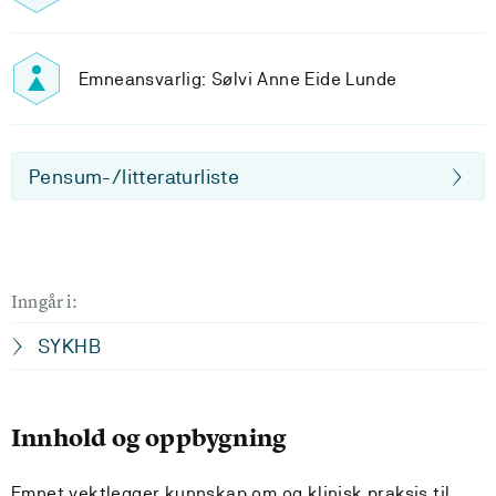
Emneansvarlig: Sølvi Anne Eide Lunde
Pensum-/litteraturliste
Inngår i:
SYKHB
Innhold og oppbygning
Emnet vektlegger kunnskap om og klinisk praksis til