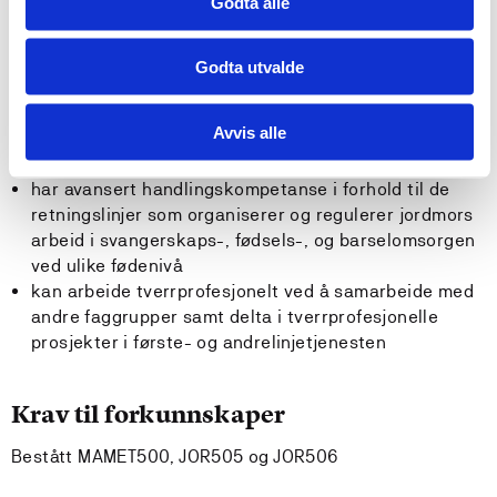
Godta alle
for å vurdere, ta ansvar og iverksette relevante tiltak
overfor kvinnen og det ufødte/nyfødte barnet ved
kompliserte situasjoner
Godta utvalde
Generell kompetanse:
Avvis alle
Studenten...
har avansert handlingskompetanse i forhold til de
retningslinjer som organiserer og regulerer jordmors
arbeid i svangerskaps-, fødsels-, og barselomsorgen
ved ulike fødenivå
kan arbeide tverrprofesjonelt ved å samarbeide med
andre faggrupper samt delta i tverrprofesjonelle
prosjekter i første- og andrelinjetjenesten
Krav til forkunnskaper
Bestått MAMET500, JOR505 og JOR506