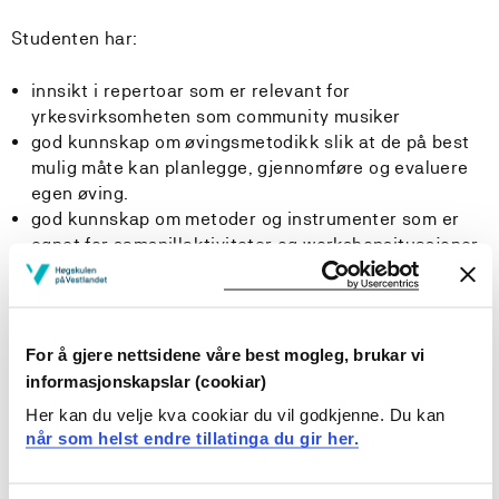
Studenten har:
innsikt i repertoar som er relevant for
yrkesvirksomheten som community musiker
god kunnskap om øvingsmetodikk slik at de på best
mulig måte kan planlegge, gjennomføre og evaluere
egen øving.
god kunnskap om metoder og instrumenter som er
egnet for samspillaktiviteter og workshopsituasjoner.
verktøy og tilnærminger som kan lede partnerbasert
musikkaktivitet
For å gjere nettsidene våre best mogleg, brukar vi
informasjonskapslar (cookiar)
Ferdigheter:
Her kan du velje kva cookiar du vil godkjenne. Du kan
når som helst endre tillatinga du gir her.
Studenten: