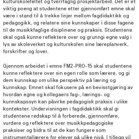
kulturskolefeltet og tverrfaglig prosjektarbeid. Det er et
viktig poeng at studentene etter gjennomført emne skal
være i stand til å trekke linjer mellom fagdidaktikk og
pedagogikk, og relatere sine kunnskaper i disse fagene
til de musikkfaglige disiplinene og praksis. Studentene
skal også kunne reflektere over og grunngi egne valg i
lys av skoleverket og kulturskolen sine læreplanverk,
forskrifter og lover.
Gjennom arbeidet i emne FM2-PRO-15 skal studentene
kunne reflektere over sin egen rolle som lærere, og gi
dem kunnskap om ulike perspektiv på læring og
kunnskap. Emnet skal fokusere på en bevisstgjøring av
hvordan egne og kollegaers fag-, lærings- og
kunnskapssyn kan påvirke pedagogisk praksis i ulike
kontekster. Undervisningen i fagdidaktikk skal gi
studentene redskap til å forberede, gjennomføre,
vurdere og reflektere over musikkpedagogiske
praksiser og bidra til at de kan fungere som
instrumentallærere for elever på ulike nivå. I tillegg vil