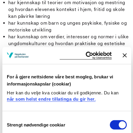
har kjennskap til teorier om motivasjon og mestring
og hvordan elevenes kontekst i hjem, fritid og skole
kan påvirke læring
har kunnskap om barn og unges psykiske, fysiske og
motoriske utvikling
har kunnskap om verdier, interesser og normer i ulike
ungdomskulturer og hvordan praktiske og estetiske
tilnærmingsmåter kan bidra til å håndtere og
forebygge konflikter og mobbing
har kunnskap om kulturskolen som organisasjon og
samarbeid med kolleger, elever, foresatte og eksterne
For å gjere nettsidene våre best mogleg, brukar vi
instanser, samt kjennskap til kulturskolehistorie og
informasjonskapslar (cookiar)
planverk knyttet opp mot dette skoleslaget
har kunnskap om tverrfaglig arbeid som metode,
Her kan du velje kva cookiar du vil godkjenne. Du kan
gruppeprosesser og kreativitetsteori
når som helst endre tillatinga du gir her.
har kunnskap om uformell og formell
musikkopplæring og tema som omhandler spørsmål
knyttet til musikk og identitet
Consent
Strengt nødvendige cookiar
har kunnskap om gehørspill, noteinnlæring,
Selection
mesterlære, øving og undervisning og om