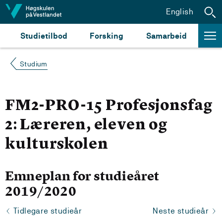
Hopp til innhald
English
Studietilbod
Forsking
Samarbeid
Studium
FM2-PRO-15 Profesjonsfag
2: Læreren, eleven og
kulturskolen
Emneplan for studieåret
2019/2020
Tidlegare studieår
Neste studieår