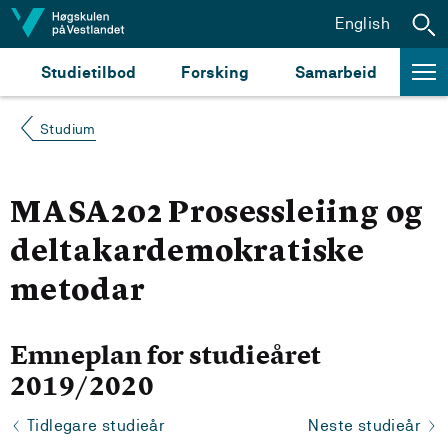
Hopp til innhald
English
Studietilbod
Forsking
Samarbeid
Studium
MASA202 Prosessleiing og
deltakardemokratiske
metodar
Emneplan for studieåret
2019/2020
Tidlegare studieår
Neste studieår