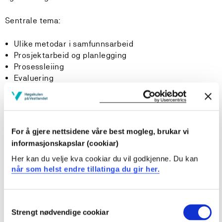
Sentrale tema:
Ulike metodar i samfunnsarbeid
Prosjektarbeid og planlegging
Prosessleiing
Evaluering
Deltaking, lokal handleevne, kritisk refleksjon og
empowerment
Kreative verkemiddel
Prosjektformidling
For å gjere nettsidene våre best mogleg, brukar vi
Forsking i og på samfunnsarbeid
informasjonskapslar (cookiar)
Her kan du velje kva cookiar du vil godkjenne. Du kan
Læringsutbytte
når som helst endre tillatinga du gir her.
Ein student med fullført emne skal ha følgjande totale
Consent
læringsutbytte definert i kunnskap, evner og generell
Strengt nødvendige cookiar
Selection
kompetanse: