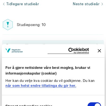
Tidlegare studieår
Neste studieår
Studiepoeng: 10
Pensum-/litteraturliste
For å gjere nettsidene våre best mogleg, brukar vi
Inngår i:
informasjonskapslar (cookiar)
Her kan du velje kva cookiar du vil godkjenne. Du kan
Datateknologi | ph.d.
når som helst endre tillatinga du gir her.
Enkeltemne Fakultet for ingeniør- og
naturvitskap
Consent
Strengt nødvendige cookiar