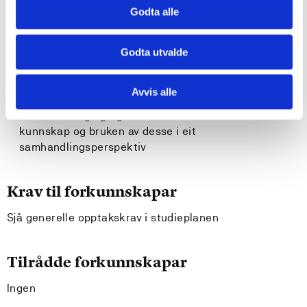
profesjonsutøving
Godta alle
leggje til rette for tiltak innafor helse, sosialfag og
fysisk aktivitet i samarbeid med brukaren, det
faglege nettverket, og pårørande
Godta utvalde
Generell kompetanse
Avvis alle
reflektere fagleg og etisk over ulike former for
kunnskap og bruken av desse i eit
samhandlingsperspektiv
Krav til forkunnskapar
Sjå generelle opptakskrav i studieplanen
Tilrådde forkunnskapar
Ingen