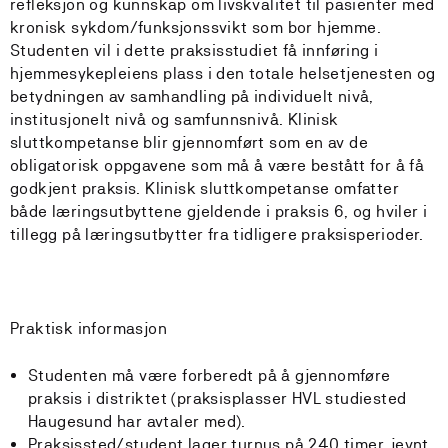
refleksjon og kunnskap om livskvalitet til pasienter med
kronisk sykdom/funksjonssvikt som bor hjemme.
Studenten vil i dette praksisstudiet få innføring i
hjemmesykepleiens plass i den totale helsetjenesten og
betydningen av samhandling på individuelt nivå,
institusjonelt nivå og samfunnsnivå. Klinisk
sluttkompetanse blir gjennomført som en av de
obligatorisk oppgavene som må å være bestått for å få
godkjent praksis. Klinisk sluttkompetanse omfatter
både læringsutbyttene gjeldende i praksis 6, og hviler i
tillegg på læringsutbytter fra tidligere praksisperioder.
Praktisk informasjon
Studenten må være forberedt på å gjennomføre
praksis i distriktet (praksisplasser HVL studiested
Haugesund har avtaler med).
Praksissted/student lager turnus på 240 timer, jevnt