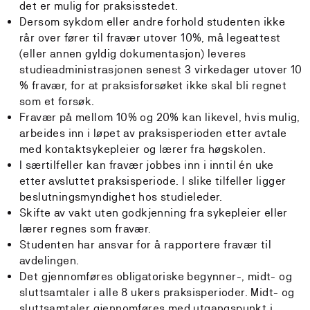
det er mulig for praksisstedet.
Dersom sykdom eller andre forhold studenten ikke
rår over fører til fravær utover 10%, må legeattest
(eller annen gyldig dokumentasjon) leveres
studieadministrasjonen senest 3 virkedager utover 10
% fravær, for at praksisforsøket ikke skal bli regnet
som et forsøk.
Fravær på mellom 10% og 20% kan likevel, hvis mulig,
arbeides inn i løpet av praksisperioden etter avtale
med kontaktsykepleier og lærer fra høgskolen.
I særtilfeller kan fravær jobbes inn i inntil én uke
etter avsluttet praksisperiode. I slike tilfeller ligger
beslutningsmyndighet hos studieleder.
Skifte av vakt uten godkjenning fra sykepleier eller
lærer regnes som fravær.
Studenten har ansvar for å rapportere fravær til
avdelingen.
Det gjennomføres obligatoriske begynner-, midt- og
sluttsamtaler i alle 8 ukers praksisperioder. Midt- og
sluttsamtaler gjennomføres med utgangspunkt i