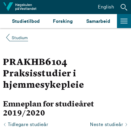
Hopp til innhald
English
Studietilbod
Forsking
Samarbeid
Studium
PRAKHB6104
Praksisstudier i
hjemmesykepleie
Emneplan for studieåret
2019/2020
Tidlegare studieår
Neste studieår