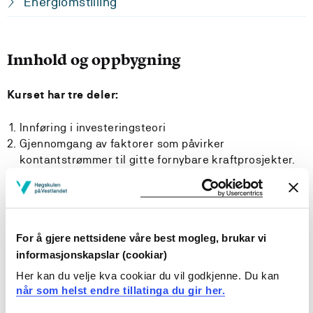
Energiomstilling
Innhold og oppbygning
Kurset har tre deler:
Innføring i investeringsteori
Gjennomgang av faktorer som påvirker
kontantstrømmer til gitte fornybare kraftprosjekter.
Praktisk anvendelse av investeringsteori på gitte
prosjekter.
Læringsutbytte
For å gjere nettsidene våre best mogleg, brukar vi
informasjonskapslar (cookiar)
Læringsutbytte
Her kan du velje kva cookiar du vil godkjenne. Du kan
når som helst endre tillatinga du gir her.
Ha oversikt over de mest kjente