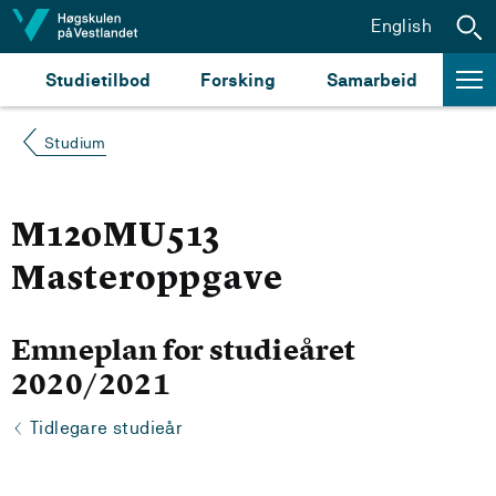
Hopp til innhald
English
Studietilbod
Forsking
Samarbeid
Studium
M120MU513
Masteroppgave
Emneplan for studieåret
2020/2021
Tidlegare studieår