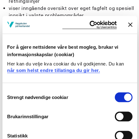
retningslinjer
viser inngående oversikt over eget fagfelt og spesiell
innsikt i valgte problemområder
Ferdigheter
Studenten
For å gjere nettsidene våre best mogleg, brukar vi
informasjonskapslar (cookiar)
kan planlegge og gjennomføre et selvstendig,
Her kan du velje kva cookiar du vil godkjenne. Du kan
systematisk og kritisk forskningsarbeid
når som helst endre tillatinga du gir her.
kan formulere presise forskningsspørsmål
kan gi en tydelig, sammenhengende og presis
skriftlig og muntlig framstilling av eget
Consent
forskningsarbeid
Strengt nødvendige cookiar
Selection
Generell kompetanse
Brukarinnstillingar
Studenten
Statistikk
viser analytisk og kritisk tenkning i vurdering, valg,