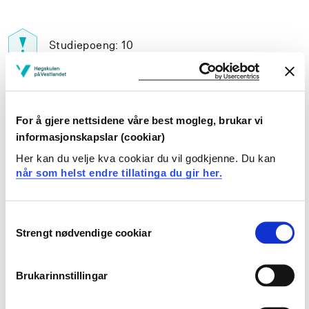
Studiepoeng: 10
Pensum-/litteraturliste
For å gjere nettsidene våre best mogleg, brukar vi
informasjonskapslar (cookiar)
Her kan du velje kva cookiar du vil godkjenne. Du kan
når som helst endre tillatinga du gir her.
Inngår i:
Enkeltemne på nautikk
Consent
Strengt nødvendige cookiar
Selection
Innvekslingsstudent - FØS - Haugesund
Maritime operasjoner
Brukarinnstillingar