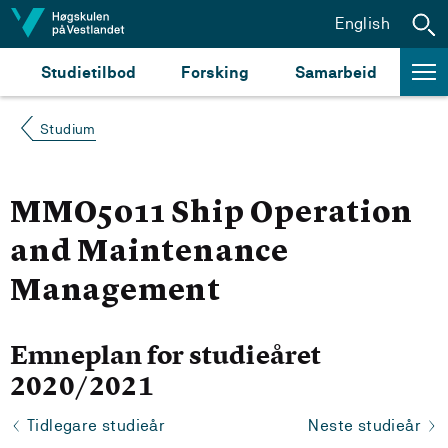
Hopp til innhald
English
Studietilbod
Forsking
Samarbeid
Studium
MMO5011 Ship Operation
and Maintenance
Management
Emneplan for studieåret
2020/2021
Tidlegare studieår
Neste studieår