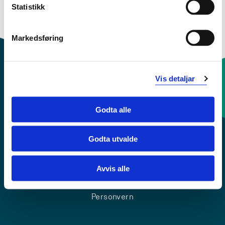
Statistikk
Innhold og oppbygning
Se engelske nettsider for mer informasjon
Markedsføring
Vis detaljar
Kontaktinfo og opningstider
Godta alle
Sentralbord: 55 58 58 00
Godta utvalde
Krise- og beredskapsnummer
Avvis alle
Tilgjengelegheitserklæring
Personvern