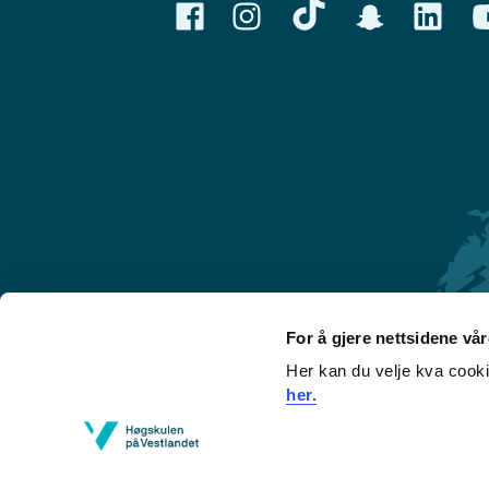
For å gjere nettsidene vå
Her kan du velje kva cook
Førde
her.
Sogndal
Bergen
Stord