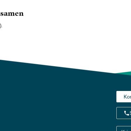
eksamen
).
Ko