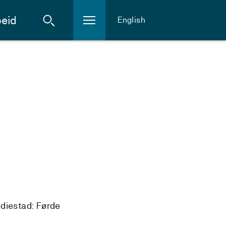
eid
English
diestad: Førde