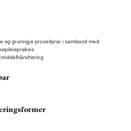
re og grunngje prosedyrar i samband med
kepleiepraksis
gemiddelhåndtering
par
læringsformer