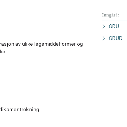
Inngår i:
GRU
GRUD
asjon av ulike legemiddelformer og
dar
edikamentrekning