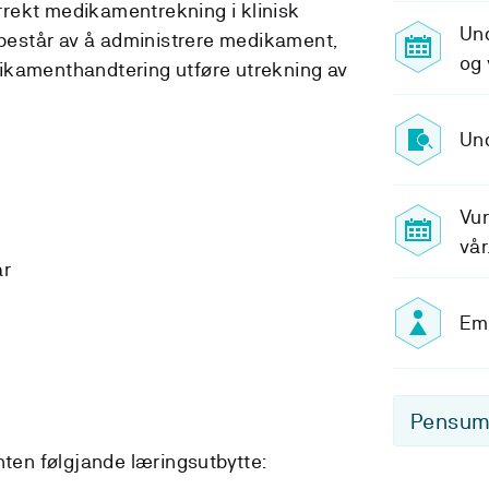
korrekt medikamentrekning i klinisk
Un
e består av å administrere medikament,
og 
ikamenthandtering utføre utrekning av
Und
Vur
vår
ar
Emn
Pensum-
nten følgjande læringsutbytte: