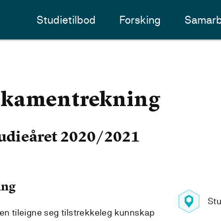
Studietilbod
Forsking
Samarb
ikamentrekning
udieåret 2020/2021
ing
Stu
en tileigne seg tilstrekkeleg kunnskap