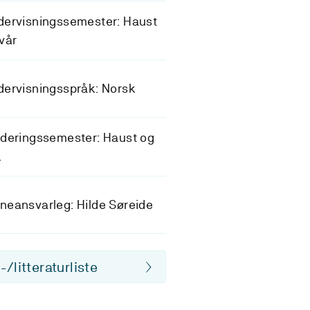
dervisningssemester: Haust
vår
ervisningsspråk: Norsk
deringssemester: Haust og
.
eansvarleg: Hilde Søreide
/litteraturliste