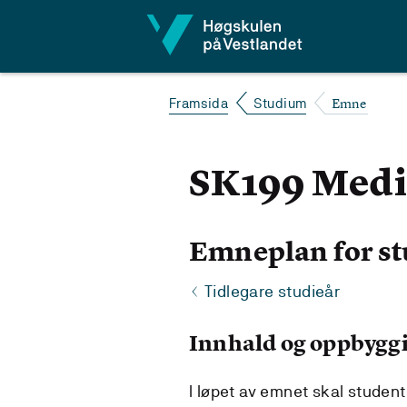
Hopp til innhald
Emne
Framsida
Studium
SK199 Med
Emneplan for st
Tidlegare studieår
Innhald og oppbygg
I løpet av emnet skal student