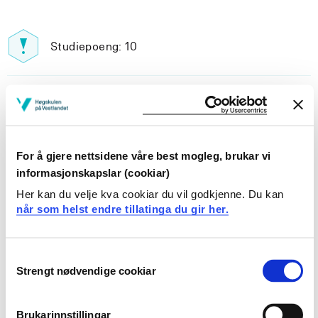
Studiepoeng: 10
Pensum-/litteraturliste
For å gjere nettsidene våre best mogleg, brukar vi
informasjonskapslar (cookiar)
Inngår i:
Her kan du velje kva cookiar du vil godkjenne. Du kan
når som helst endre tillatinga du gir her.
Engelsk | årsstudium
HISB
Consent
Strengt nødvendige cookiar
Selection
Innvekslingsstudent - FLKI - Sogndal
UNGB
Brukarinnstillingar