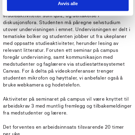
forelesninger (video og klasserom), videokonferanser,
Avvis alle
oppgaveløsing individuelt og i grupper, og andre
studieaktiviteter som quiz, og deltakelse i
diskusjonsfora. Studenten må påregne selvstudium
utover undervisningen i emnet. Undervisningen er delt i
tematiske bolker og studenten jobber ut fra ukeplaner
med oppsatte studieaktiviteter, herunder lesing av
relevant litteratur. Foruten ett seminar på campus
foregår undervisning, samt kommunikasjon med
medstudenter og faglærere via studiestøttesystemet
Canvas. For å delta på videokonferanser trenger
studenten mikrofon og høyttaler, vi anbefaler også å
bruke webkamera og hodetelefon.
Aktiviteter på seminaret på campus vil være knyttet til
arbeidskrav 3 med muntlig fremlegg og tilbakemeldinger
fra medstudenter og lærere.
Det forventes en arbeidsinnsats tilsvarende 20 timer
per uke.