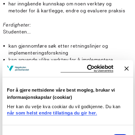
har inngående kunnskap om noen verktøy og
metoder for å kartlegge, endre og evaluere praksis
Ferdigheter:
Studenten...
kan gjennomføre søk etter retningslinjer og
implementeringsforskning
kan anvende ulike verktøy for å implementere
kunnskap fra forskning og/eller
retningslinjeanbefalinger i praksis
kan kritisk vurdere forskning på implementering
kan planlegge tiltak for å endre praksis
For å gjere nettsidene våre best mogleg, brukar vi
informasjonskapslar (cookiar)
Generell kompetanse:
Her kan du velje kva cookiar du vil godkjenne. Du kan
Studenten...
når som helst endre tillatinga du gir her.
kan identifisere og drøfte eventuelle motsetninger
mellom kunnskap fra forskning og/eller
Consent