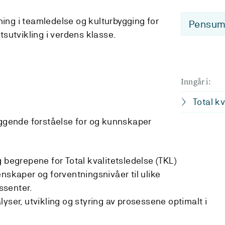
ing i teamledelse og kulturbygging for
Pensum-
tsutvikling i verdens klasse.
Inngår i:
Total kv
ggende forståelse for og kunnskaper
 begrepene for Total kvalitetsledelse (TKL)
nskaper og forventningsnivåer til ulike
ssenter.
yser, utvikling og styring av prosessene optimalt i