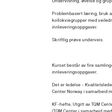
Undervisning, øvelse og grup
Problembasert læring, bruk a
kollokviegrupper med veiled
innleveringsoppgaver.
Skriftlig prøve underveis.
Kurset består av fire samlinge
innleveringsoppgaver.
Det er ledelse - Kvalitetsled
Center Norway i samarbeid 
KF-hefte, Utgitt av TQM Cen
(TQM Center i samarbeid med