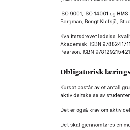
ISO 9001, ISO 14001 og HMS- f
Bergman, Bengt Klefsjö, Stu
Kvalitetsdrevet ledelse, kval
Akademisk, ISBN 97882417112
Pearson, ISBN 97812921542
Obligatorisk lærings
Kurset består av et antall gr
aktiv deltakelse av studente
Det er også krav om aktiv del
Det skal gjennomføres en mu