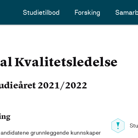
Studietilbod
Forsking
Samarb
l Kvalitetsledelse
udieåret 2021/2022
ing
Stu
 kandidatene grunnleggende kunnskaper