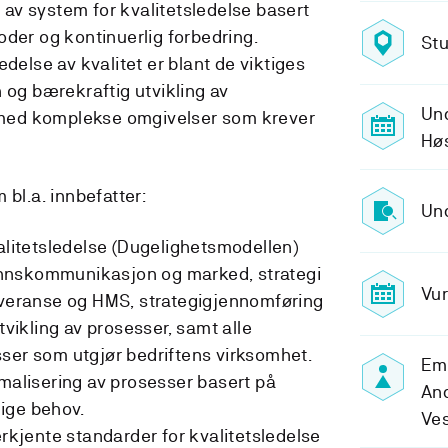
g av system for kvalitetsledelse basert
oder og kontinuerlig forbedring.
Stu
edelse av kvalitet er blant de viktiges
 og bærekraftig utvikling av
Und
d med komplekse omgivelser som krever
Hø
 bl.a. innbefatter:
Und
valitetsledelse (Dugelighetsmodellen)
nnskommunikasjon og marked, strategi
Vur
everanse og HMS, strategigjennomføring
tvikling av prosesser, samt alle
sser som utgjør bedriftens virksomhet.
Emn
imalisering av prosesser basert på
An
ige behov.
Ves
erkjente standarder for kvalitetsledelse