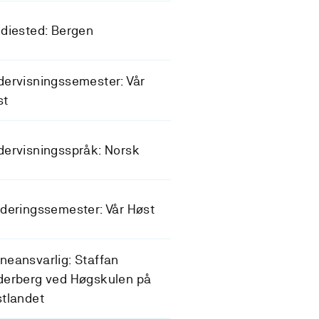
diested: Bergen
ervisningssemester: Vår
st
ervisningsspråk: Norsk
deringssemester: Vår Høst
eansvarlig: Staffan
derberg ved Høgskulen på
tlandet