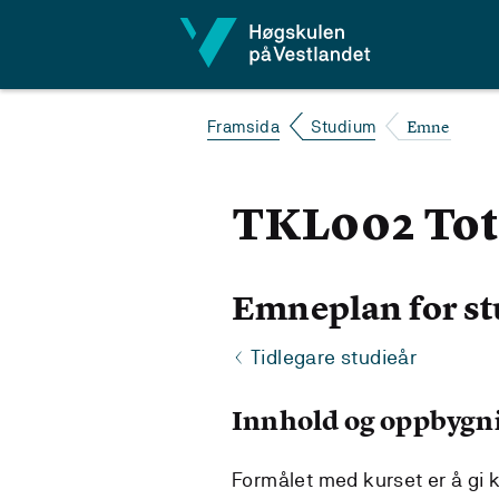
Hopp til innhald
Emne
Framsida
Studium
TKL002 Tota
Emneplan for st
Tidlegare studieår
Innhold og oppbygn
Formålet med kurset er å gi