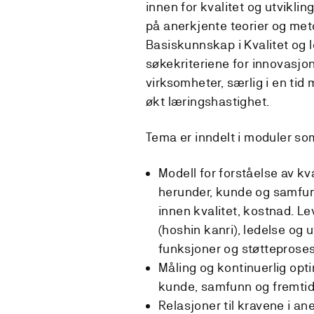
innen for kvalitet og utviklin
på anerkjente teorier og met
Basiskunnskap i Kvalitet og l
søkekriteriene for innovasjon
virksomheter, særlig i en ti
økt læringshastighet.
Tema er inndelt i moduler som
Modell for forståelse av k
herunder, kunde og samfu
innen kvalitet, kostnad. L
(hoshin kanri), ledelse og u
funksjoner og støtteprose
Måling og kontinuerlig opt
kunde, samfunn og fremtid
Relasjoner til kravene i an