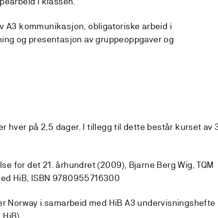
pearbeid i klassen.
v A3 kommunikasjon, obligatoriske arbeid i
ning og presentasjon av gruppeoppgaver og
r hver på 2,5 dager. I tillegg til dette består kurset av 
else for det 21. århundret (2009), Bjarne Berg Wig, TQM
med HiB, ISBN 9780955716300
ter Norway i samarbeid med HiB A3 undervisningshefte
 HiB)