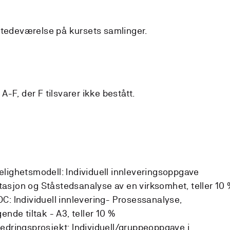
stedeværelse på kursets samlinger.
-F, der F tilsvarer ikke bestått.
lighetsmodell: Individuell innleveringsoppgave
asjon og Ståstedsanalyse av en virksomhet, teller 10
C: Individuell innlevering- Prosessanalyse,
ende tiltak - A3, teller 10 %
edringsprosjekt: Individuell/gruppeoppgave i