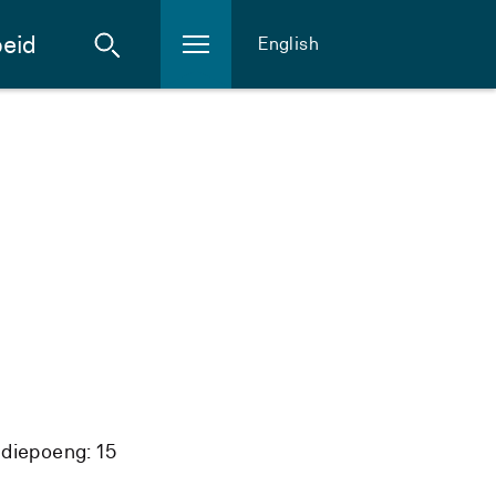
eid
English
diepoeng: 15