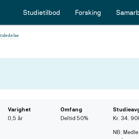
Studietilbod
Forsking
Samarb
etsledelse
Varighet
Omfang
Studieavg
0,5 år
Deltid 50%
Kr. 34. 90
NB: Medl