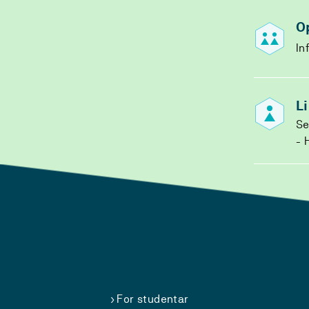
O
In
L
Se
H
For studentar