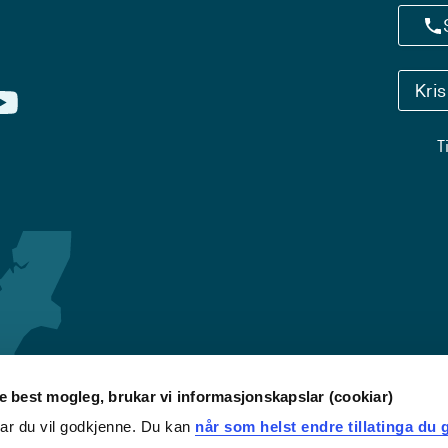
Kri
T
re best mogleg, brukar vi informasjonskapslar (cookiar)
iar du vil godkjenne. Du kan
når som helst endre tillatinga du g