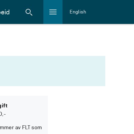
eid
English
ift
0,-
emmer av FLT som