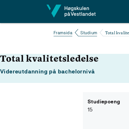
Hopp til innhald
Total kvalit
Framsida
Studium
Total kvalitetsledelse
Videreutdanning på bachelornivå
Studiepoeng
15