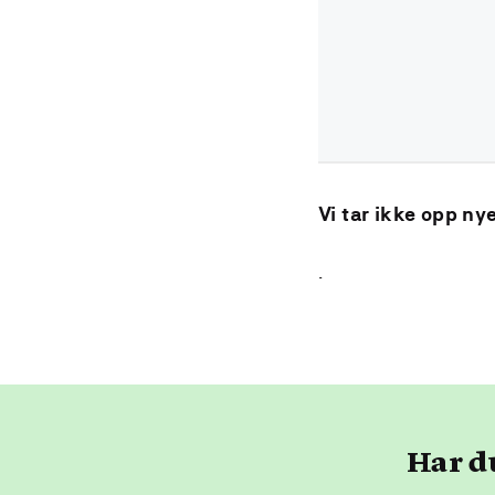
Vi tar ikke opp ny
.
Har d