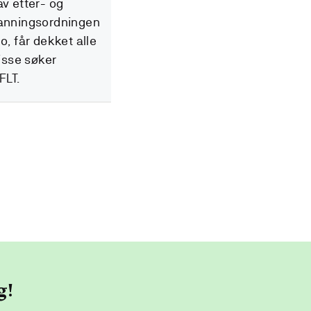
v etter- og
anningsordningen
o, får dekket alle
Disse søker
 FLT.
g!