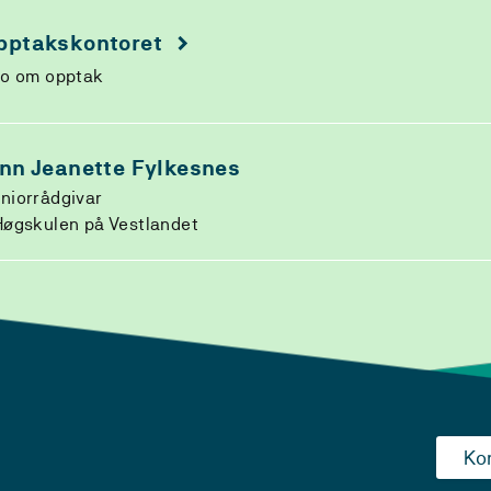
pptakskontoret
fo om opptak
inn Jeanette Fylkesnes
niorrådgivar
øgskulen på Vestlandet
Ko