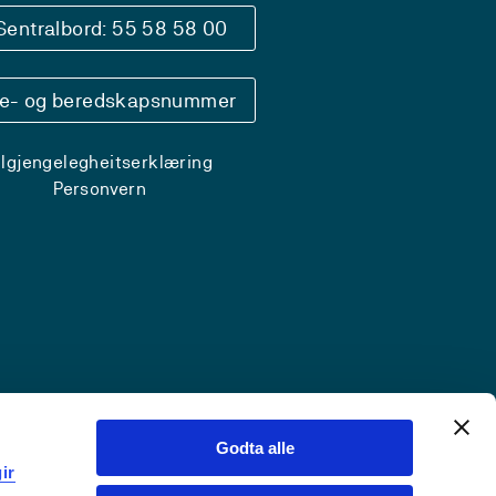
Sentralbord: 55 58 58 00
se- og beredskapsnummer
ilgjengelegheitserklæring
Personvern
Godta alle
ir