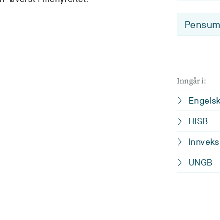
Pensum-
Inngår i:
Engelsk
HISB
Innveks
UNGB