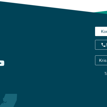
Ko
Kri
T