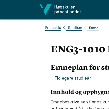
Hopp til innhald
Emne
Framsida
Studium
ENG3-1010 E
Emneplan for st
Tidlegare studieår
Innhold og oppbygn
Emnebeskrivelsen finnes kun 
nettsider ved å klikke "Englis