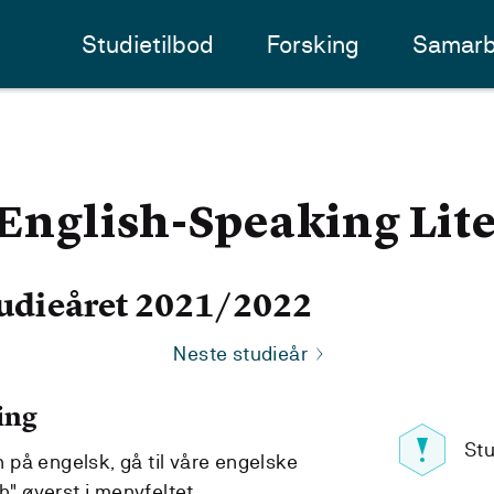
Studietilbod
Forsking
Samarb
nglish-Speaking Lite
udieåret 2021/2022
Neste studieår
ing
Stu
på engelsk, gå til våre engelske
h" øverst i menyfeltet.