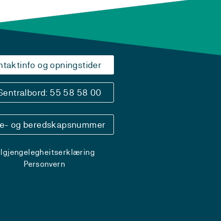
ntaktinfo og opningstider
Sentralbord: 55 58 58 00
se- og beredskapsnummer
ilgjengelegheitserklæring
Personvern